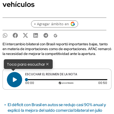
vehículos
+ Agregar ámbito en
El intercambio bilateral con Brasil reportó importantes bajas, tanto
en materia de importaciones como de exportaciones. AFAC remarcó
la necesidad de mejorar la competitividad ante la apertura.
×
Toca para escuchar
ESCUCHAR EL RESUMEN DE LA NOTA
Tiempo transcurrido: 0 segundos
Dura
00:00
00:50
El déficit con Brasil en autos se redujo casi 90% anual y
explicó la mejora del saldo comercial bilateral en julio