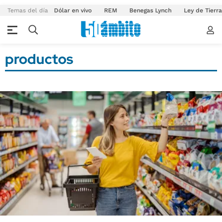
Temas del día
Dólar en vivo
REM
Benegas Lynch
Ley de Tierr
productos