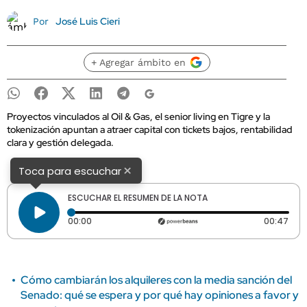
José Luis Cieri
Por
+ Agregar ámbito en
Proyectos vinculados al Oil & Gas, el senior living en Tigre y la
tokenización apuntan a atraer capital con tickets bajos, rentabilidad
clara y gestión delegada.
×
Toca para escuchar
ESCUCHAR EL RESUMEN DE LA NOTA
Tiempo transcurrido: 0 segundos
Dura
00:00
00:47
Cómo cambiarán los alquileres con la media sanción del
Senado: qué se espera y por qué hay opiniones a favor y