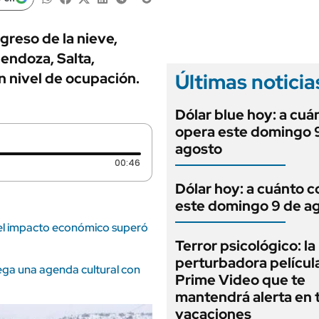
ANUARIO 2025
LIFESTYLE
EDICIÓN IMPRESA
AUTOS
greso de la nieve,
Mendoza, Salta,
Últimas noticia
 nivel de ocupación.
Dólar blue hoy: a cuá
opera este domingo 
agosto
Duración: 46 segundos
00:46
Dólar hoy: a cuánto c
este domingo 9 de a
y el impacto económico superó
Terror psicológico: la
perturbadora películ
ega una agenda cultural con
Prime Video que te
mantendrá alerta en 
vacaciones