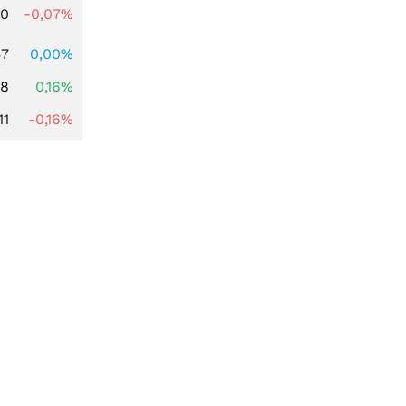
50
-0,07%
57
0,00%
88
0,16%
11
-0,16%