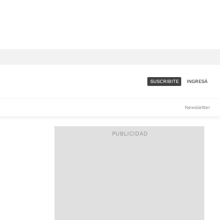
SUSCRIBITE
INGRESÁ
SUMATE A LA COMUNIDAD
Newsletter
DE ÁMBITO
LES
ACCESO FULL - $1.800/MES
ES
CORPORATIVO - CONSULTAR
Si tenés dudas comunicate
con nosotros a
IOS
suscripciones@ambito.com.ar
Llamanos al (54) 11 4556-
9147/48 o
al (54) 11 4449-3256 de lunes a