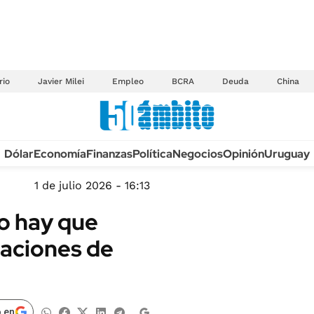
rio
Javier Milei
Empleo
BCRA
Deuda
China
Anuario autos 2026
Dólar
Economía
Finanzas
Política
Negocios
Opinión
Uruguay
TECNOLOGÍA
NOVEDADES FISCA
MÉXICO
1 de julio 2026 - 16:13
EDICTOS JUDICIAL
OPINIÓN
to hay que
MULTAS
MUNDO
caciones de
LICITACIONES
INFORMACIÓN GENERAL
CUADROS TARIFAR
ESPECTÁCULOS
RECALL
DEPORTES
 en