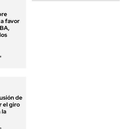
bre
 a favor
RBA,
los
"
lusión de
 el giro
 la
s