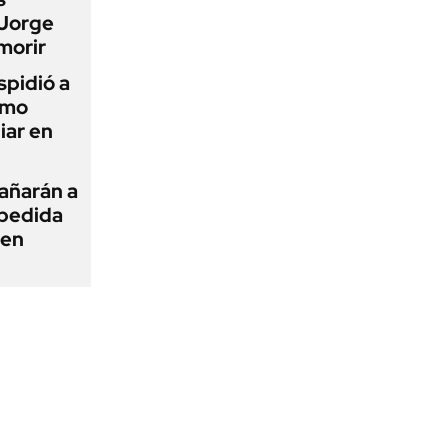
 Jorge
morir
spidió a
imo
iar en
añarán a
spedida
 en