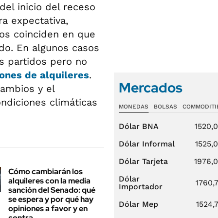
el inicio del receso
a expectativa,
cos coinciden en que
do. En algunos casos
os partidos pero no
ones de alquileres
.
Mercados
cambios y el
diciones climáticas
MONEDAS
BOLSAS
COMMODITI
Dólar BNA
1520,
Dólar Informal
1525,
Dólar Tarjeta
1976,
Cómo cambiarán los
Dólar
alquileres con la media
1760,
Importador
sanción del Senado: qué
se espera y por qué hay
Dólar Mep
1524,
opiniones a favor y en
contra