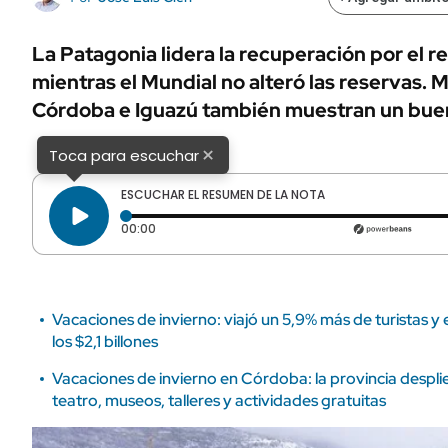
ÁMBITO DEBATE
Municipios
MEDIAKIT AMBITO DEBATE
La Patagonia lidera la recuperación por el re
URUGUAY
mientras el Mundial no alteró las reservas. 
Córdoba e Iguazú también muestran un buen
×
Toca para escuchar
ESCUCHAR EL RESUMEN DE LA NOTA
Tiempo transcurrido: 0 segundos
00:00
Vacaciones de invierno: viajó un 5,9% más de turistas 
los $2,1 billones
Vacaciones de invierno en Córdoba: la provincia despli
teatro, museos, talleres y actividades gratuitas