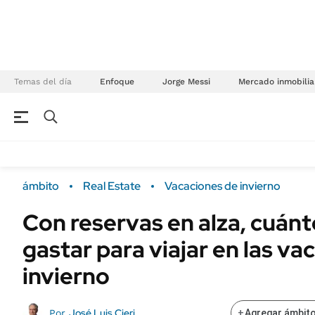
Temas del día
Enfoque
Jorge Messi
Mercado inmobilia
NEGOCIOS
ÚLTIMAS NOTICIAS
Especiales Ámbito
ECONOMÍA
ámbito
Real Estate
Vacaciones de invierno
Real Estate
Banco de Datos
Con reservas en alza, cuán
Sustentabilidad
Campo
gastar para viajar en las va
Seguros
FINANZAS
ENERGY REPORT
invierno
Dólar
POLÍTICA
Mercados
José Luis Cieri
Por
+
Agregar ámbito
Nacional