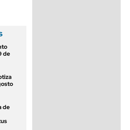
viernes de 10 a 18
s
nto
9 de
otiza
gosto
a de
tus