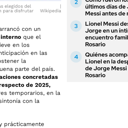
últimos días de
s elegidos del
n para disfrutar
Wikipedia
Messi antes de 
Lionel Messi de
rrancó con un
Jorge en un ínt
interno
que el
encuentro famil
Rosario
ieve en los
ticipación en las
Quiénes acomp
ostener la
Lionel en la de
de Jorge Messi
ena parte del país.
Rosario
raciones concretadas
respecto de 2025,
es temporarios, en la
intonía con la
y prácticamente