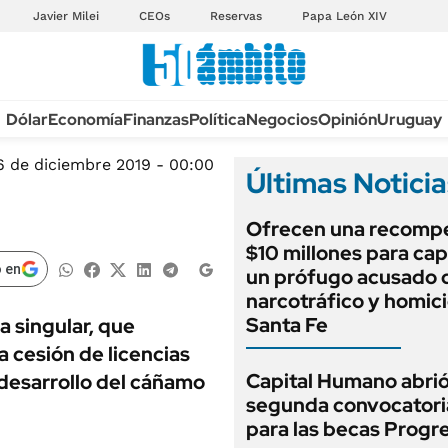
Javier Milei
CEOs
Reservas
Papa León XIV
Anuario autos 2026
Dólar
Economía
Finanzas
Política
Negocios
Opinión
Uruguay
TECNOLOGÍA
NOVEDADES FISCA
MÉXICO
6 de diciembre 2019 - 00:00
Últimas Noticia
EDICTOS JUDICIAL
OPINIÓN
MULTAS
Ofrecen una recomp
MUNDO
LICITACIONES
$10 millones para cap
INFORMACIÓN GENERAL
 en
un prófugo acusado 
CUADROS TARIFAR
ESPECTÁCULOS
narcotráfico y homici
RECALL
Santa Fe
 singular, que
DEPORTES
ANUARIO 2025
a cesión de licencias
LIFESTYLE
Capital Humano abrió
 desarrollo del cáñamo
EDICIÓN IMPRESA
AUTOS
segunda convocatori
para las becas Progr