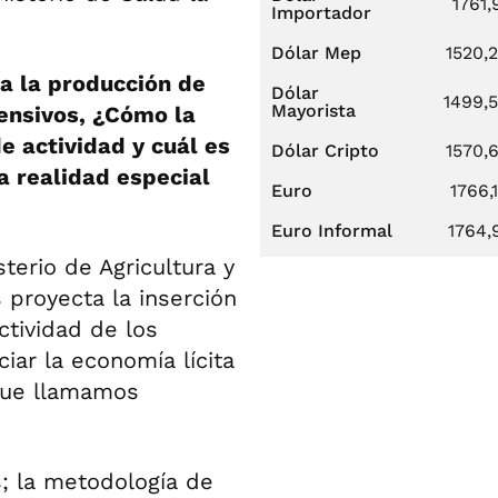
1761,
Importador
Dólar Mep
1520,
ta la producción de
Dólar
1499,
Mayorista
tensivos, ¿Cómo la
e actividad y cuál es
Dólar Cripto
1570,
a realidad especial
Euro
1766,
Euro Informal
1764,
terio de Agricultura y
 proyecta la inserción
ctividad de los
ar la economía lícita
 que llamamos
; la metodología de