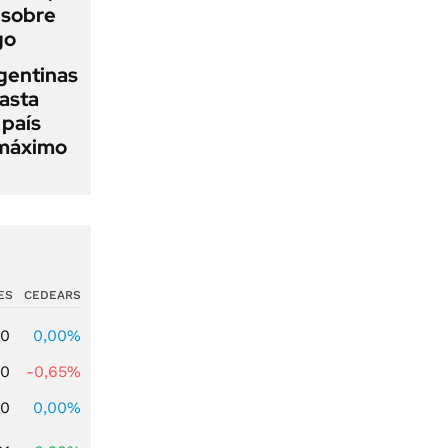
 sobre
go
gentinas
asta
 país
 máximo
ES
CEDEARS
00
0,00%
00
-0,65%
00
0,00%