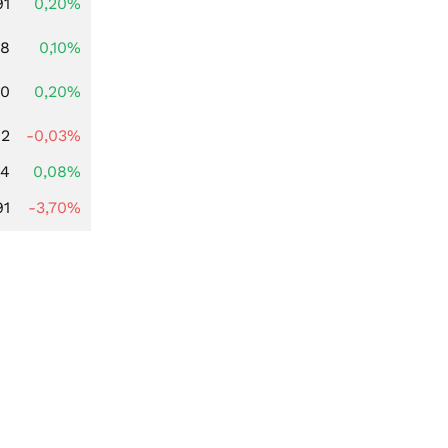
91
0,20%
28
0,10%
50
0,20%
62
-0,03%
14
0,08%
91
-3,70%