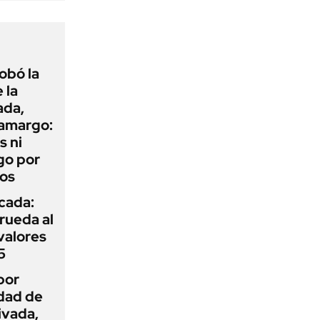
obó la
 la
ada,
 amargo:
s ni
go por
dos
icada:
rueda al
 valores
5
por
idad de
ivada,