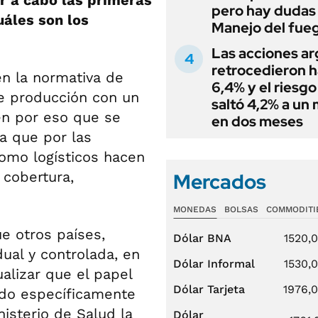
ar a cabo las primeras
pero hay dudas
uáles son los
Manejo del fue
Las acciones ar
retrocedieron h
n la normativa de
6,4% y el riesgo
e producción con un
saltó 4,2% a un
én por eso que se
en dos meses
ya que por las
omo logísticos hacen
 cobertura,
Mercados
MONEDAS
BOLSAS
COMMODITI
e otros países,
Dólar BNA
1520,
ual y controlada, en
Dólar Informal
1530,
alizar que el papel
Dólar Tarjeta
1976,
do específicamente
nisterio de Salud la
Dólar