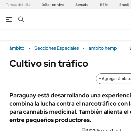
Temas del día
Dólar en vivo
Senado
REM
Brasil
NEGOCIOS
ÚLTIMAS NOTICIAS
Especiales Ámbito
ECONOMÍA
ámbito
Secciones Especiales
ambito hemp
1
Real Estate
Banco de Datos
Cultivo sin tráfico
Sustentabilidad
Campo
Seguros
FINANZAS
+
Agregar ámbito
ENERGY REPORT
Dólar
POLÍTICA
Mercados
Paraguay está desarrollando una experiencia
Nacional
combina la lucha contra el narcotráfico con l
ÁMBITO DEBATE
para cannabis medicinal. También alienta el
Municipios
MEDIAKIT AMBITO DEBATE
entre pequeños productores.
URUGUAY