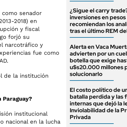
¿Sigue el carry trade
ó como senador
inversiones en pesos
(2013-2018) en
recomiendan los anal
upción y fiscal
tras el último REM d
go forjó su
l narcotráfico y
Alerta en Vaca Muert
experiencias fue como
advierten por un cuel
botella que exige has
AD.
u$s20.000 millones 
solucionarlo
 de la institución
El costo político de u
batalla perdida y las 
en Paraguay?
internas que dejó la l
Inviolabilidad de la 
ión institucional
Privada
no nacional en la lucha