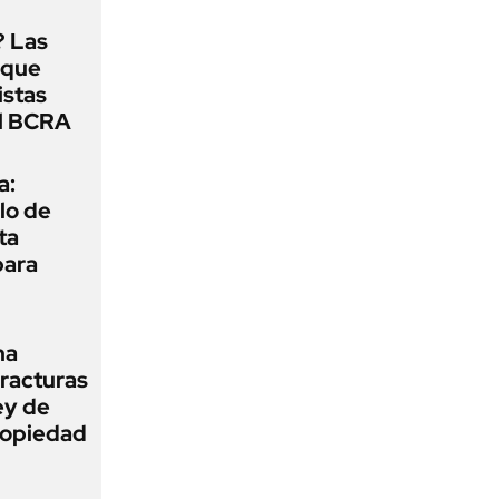
? Las
 que
istas
el BCRA
a:
lo de
ta
para
na
fracturas
ey de
Propiedad