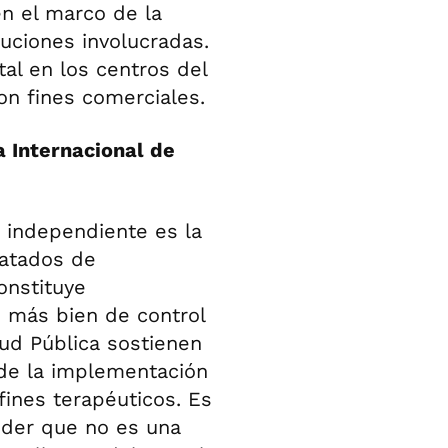
n el marco de la
tuciones involucradas.
al en los centros del
con fines comerciales.
a Internacional de
 independiente es la
ratados de
onstituye
o más bien de control
lud Pública sostienen
de la implementación
fines terapéuticos. Es
nder que no es una