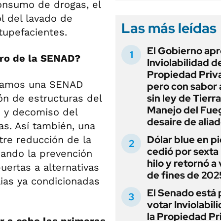
consumo de drogas, el
ol del lavado de
Las más leídas
stupefacientes.
El Gobierno apr
tro de la SENAD?
Inviolabilidad de
Propiedad Priv
lsamos una SENAD
pero con sabor
sin ley de Tierra
ón de estructuras del
Manejo del Fue
s y decomiso del
desaire de alia
as. Así también, una
Dólar blue en p
tre reducción de la
cedió por sexta 
iando la prevención
hilo y retornó a
uertas a alternativas
de fines de 202
lias ya condicionadas
El Senado está 
votar Inviolabil
la Propiedad Pr