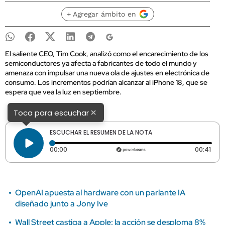
+ Agregar ámbito en
El saliente CEO, Tim Cook, analizó como el encarecimiento de los
semiconductores ya afecta a fabricantes de todo el mundo y
amenaza con impulsar una nueva ola de ajustes en electrónica de
consumo. Los incrementos podrían alcanzar al iPhone 18, que se
espera que vea la luz en septiembre.
×
Toca para escuchar
ESCUCHAR EL RESUMEN DE LA NOTA
Tiempo transcurrido: 0 segundos
Dura
00:00
00:41
OpenAI apuesta al hardware con un parlante IA
diseñado junto a Jony Ive
Wall Street castiga a Apple: la acción se desploma 8%