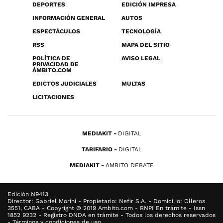
DEPORTES
EDICIÓN IMPRESA
INFORMACIÓN GENERAL
AUTOS
ESPECTÁCULOS
TECNOLOGÍA
RSS
MAPA DEL SITIO
POLÍTICA DE
AVISO LEGAL
PRIVACIDAD DE
ÁMBITO.COM
EDICTOS JUDICIALES
MULTAS
LICITACIONES
MEDIAKIT
DIGITAL
TARIFARIO
DIGITAL
MEDIAKIT
AMBITO DEBATE
Edición N9413
Director: Gabriel Morini - Propietario: Nefir S.A. - Domicilio: Olleros
3551, CABA - Copyright © 2019 Ambito.com - RNPI En trámite - Issn
1852 9232 - Registro DNDA en trámite - Todos los derechos reservados
- Términos y condiciones de uso