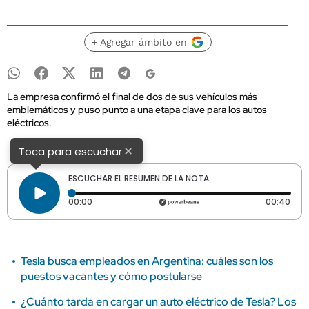
+ Agregar ámbito en
La empresa confirmó el final de dos de sus vehículos más
emblemáticos y puso punto a una etapa clave para los autos
eléctricos.
×
Toca para escuchar
ESCUCHAR EL RESUMEN DE LA NOTA
Tiempo transcurrido: 0 segundos
Dura
00:00
00:40
Tesla busca empleados en Argentina: cuáles son los
puestos vacantes y cómo postularse
¿Cuánto tarda en cargar un auto eléctrico de Tesla? Los