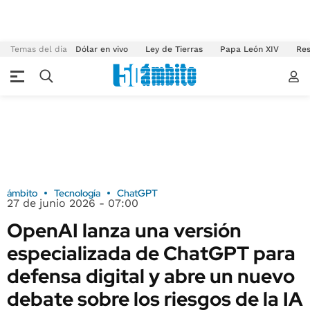
Temas del día
Dólar en vivo
Ley de Tierras
Papa León XIV
Res
ámbito
Tecnología
ChatGPT
27 de junio 2026 - 07:00
OpenAI lanza una versión
especializada de ChatGPT para
defensa digital y abre un nuevo
debate sobre los riesgos de la IA