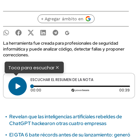
+ Agregar ámbito en
La herramienta fue creada para profesionales de seguridad
informática y puede analizar código, detectar fallas y proponer
correcciones.
×
Toca para escuchar
ESCUCHAR EL RESUMEN DE LA NOTA
Tiempo transcurrido: 0 segundos
Dura
00:00
00:39
Revelan que las inteligencias artificiales rebeldes de
ChatGPT hackearon otras cuatro empresas
El GTA 6 bate récords antes de su lanzamiento: generó