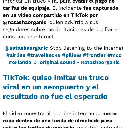
intentar un truco viral para
evadir el pago de
tarifas de equipaje.
El incidente
fue capturado
en un video compartido en TikTok por
@natashaorganic
, quien advirtió a sus
seguidores sobre las limitaciones de confiar en
consejos de internet.
@natashaorganic
Stop listening to the internet
#airline
#travelhacks
#pillow
#frontier
#mco
#orlando
♬ original sound - natashaorganic
TikTok: quiso imitar un truco
viral en un aeropuerto y el
resultado no fue el esperado
El video muestra al hombre intentando
meter
ropa dentro de una funda de almohada para
evitar las tarifas de equipaje,
mientras enfrenta