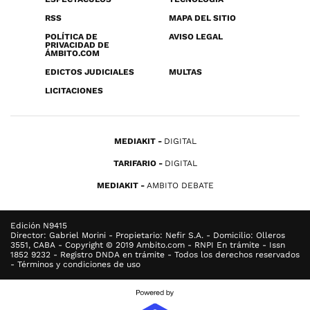
RSS
MAPA DEL SITIO
POLÍTICA DE
AVISO LEGAL
PRIVACIDAD DE
ÁMBITO.COM
EDICTOS JUDICIALES
MULTAS
LICITACIONES
MEDIAKIT
DIGITAL
TARIFARIO
DIGITAL
MEDIAKIT
AMBITO DEBATE
Edición N9415
Director: Gabriel Morini - Propietario: Nefir S.A. - Domicilio: Olleros
3551, CABA - Copyright © 2019 Ambito.com - RNPI En trámite - Issn
1852 9232 - Registro DNDA en trámite - Todos los derechos reservados
- Términos y condiciones de uso