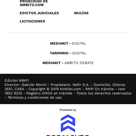
PRIVACIDAD DE
ÁMBITO.COM
EDICTOS JUDICIALES
MULTAS
LICITACIONES
MEDIAKIT
DIGITAL
TARIFARIO
DIGITAL
MEDIAKIT
AMBITO DEBATE
Edición N9411
Director: Gabriel Morini - Propietario: Nefir S.A. - Domicilio: Olleros
3551, CABA - Copyright © 2019 Ambito.com - RNPI En trámite - Issn
1852 9232 - Registro DNDA en trámite - Todos los derechos reservados
- Términos y condiciones de uso