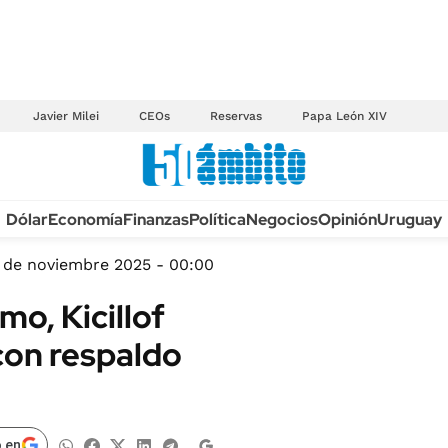
Javier Milei
CEOs
Reservas
Papa León XIV
Anuario autos 2026
Dólar
Economía
Finanzas
Política
Negocios
Opinión
Uruguay
TECNOLOGÍA
NOVEDADES FISCA
MÉXICO
 de noviembre 2025 - 00:00
EDICTOS JUDICIAL
OPINIÓN
mo, Kicillof
MULTAS
MUNDO
con respaldo
LICITACIONES
INFORMACIÓN GENERAL
CUADROS TARIFAR
ESPECTÁCULOS
RECALL
DEPORTES
 en