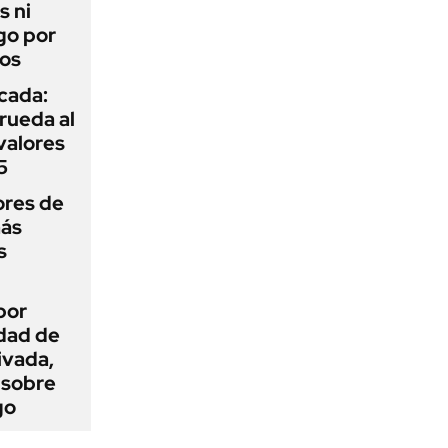
s ni
go por
dos
icada:
rueda al
 valores
5
ores de
más
s
por
idad de
ivada,
 sobre
go