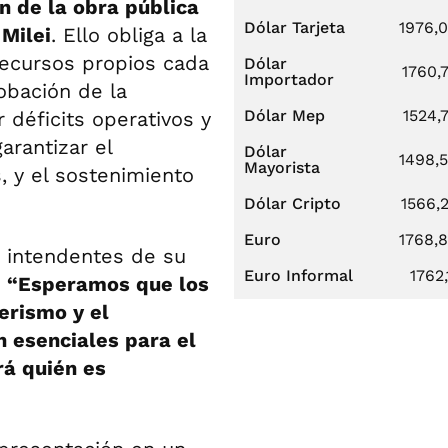
ón de la obra pública
Dólar Tarjeta
1976,
 Milei
. Ello obliga a la
recursos propios cada
Dólar
1760,
Importador
obación de la
Dólar Mep
1524,
 déficits operativos y
arantizar el
Dólar
1498,
Mayorista
, y el sostenimiento
Dólar Cripto
1566,
Euro
1768,
 intendentes de su
Euro Informal
1762,
:
“Esperamos que los
erismo y el
esenciales para el
rá quién es