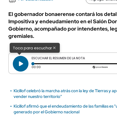
ÁMBITO DEBATE
Municipios
MEDIAKIT AMBITO DEBATE
El gobernador bonaerense contará los detal
URUGUAY
Impositiva y endeudamiento en el Salón Dor
Gobierno, acompañado por intendentes, legi
gremiales.
×
Toca para escuchar
ESCUCHAR EL RESUMEN DE LA NOTA
Tiempo transcurrido: 0 segundos
00:00
Kicillof celebró la marcha atrás con la ley de Tierras y a
vender nuestro territorio"
Kicillof afirmó que el endeudamiento de las familias es 
generado por el Gobierno nacional