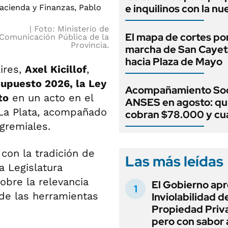
e inquilinos con la nu
Foto: Ministerio de
El mapa de cortes por
Comunicación Pública de la
Provincia.
marcha de San Caye
hacia Plaza de Mayo
ires,
Axel Kicillof
,
upuesto 2026, la Ley
Acompañamiento Soc
to
en un acto en el
ANSES en agosto: qu
 La Plata, acompañado
cobran $78.000 y c
 gremiales.
 con la tradición de
Las más leídas
a Legislatura
obre la relevancia
El Gobierno apr
 de las herramientas
Inviolabilidad de
Propiedad Priv
pero con sabor