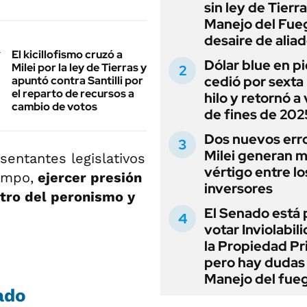
sin ley de Tierra
Manejo del Fue
desaire de alia
El kicillofismo cruzó a
Dólar blue en p
Milei por la ley de Tierras y
cedió por sexta 
apuntó contra Santilli por
el reparto de recursos a
hilo y retornó a
cambio de votos
de fines de 202
Dos nuevos err
Milei generan 
sentantes legislativos
vértigo entre lo
empo,
ejercer presión
inversores
tro del peronismo y
El Senado está 
votar Inviolabil
la Propiedad Pr
pero hay dudas
Manejo del fue
ado