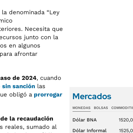
de la denominada “Ley
ómico
eriores. Necesita que
recursos junto con la
tos en algunos
para afrontar
acaso de 2024
, cuando
 sin sanción
las
Mercados
ue obligó a
prorrogar
MONEDAS
BOLSAS
COMMODITI
 de la recaudación
Dólar BNA
1520,
s reales, sumado al
Dólar Informal
1525,