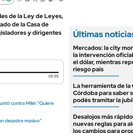
ANUARIO 2025
LIFESTYLE
EDICIÓN IMPRESA
AUTOS
les de la Ley de Leyes,
ado de la Casa de
Últimas noticia
sladores y dirigentes
Mercados: la city mo
la intervención oficia
el dólar, mientras rep
riesgo país
Duración: 39 segundos
00:39
La herramienta de la 
Córdoba para saber s
podés tramitar la jubi
puntó contra Milei: "Quiere
Desalojos más rápido
"un desastre masivo"
nuevas reglas para al
los cambios para pro