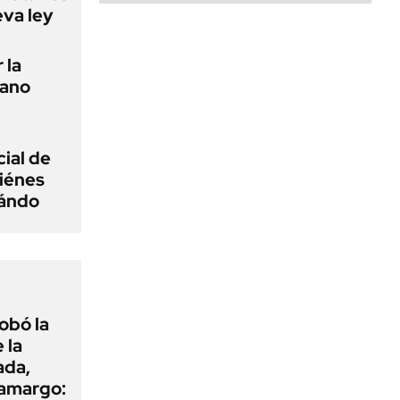
eva ley
 la
tano
ial de
iénes
uándo
obó la
 la
ada,
 amargo: