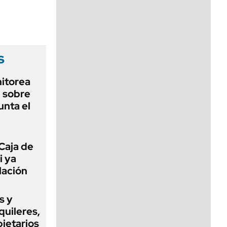
viernes de 10 a 18
s
nitorea
l sobre
unta el
Caja de
i ya
lación
s y
quileres,
pietarios