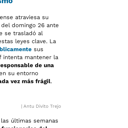
ismo
ense atraviesa su
l del domingo 26 ante
e se trasladó al
estas leyes clave. La
blicamente
sus
of intenta mantener la
 responsable de una
 en su entorno
da vez más frágil
.
Antu Divito Trejo
en las últimas semanas