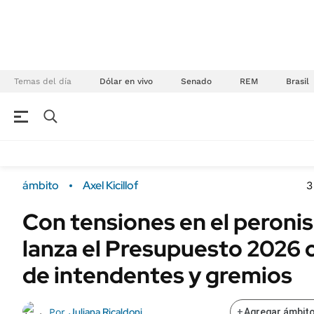
Temas del día
Dólar en vivo
Senado
REM
Brasil
NEGOCIOS
ÚLTIMAS NOTICIAS
Especiales Ámbito
ECONOMÍA
ámbito
Axel Kicillof
3
Real Estate
Banco de Datos
Con tensiones en el peronis
Sustentabilidad
Campo
lanza el Presupuesto 2026 
Seguros
FINANZAS
ENERGY REPORT
de intendentes y gremios
Dólar
POLÍTICA
Mercados
Juliana Ricaldoni
Por
+
Agregar ámbito
Nacional