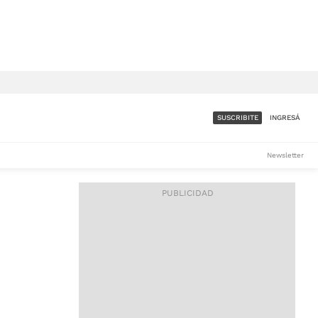
SUSCRIBITE
INGRESÁ
SUMATE A LA COMUNIDAD
Newsletter
DE ÁMBITO
LES
ACCESO FULL - $1.800/MES
ES
CORPORATIVO - CONSULTAR
Si tenés dudas comunicate
con nosotros a
IOS
suscripciones@ambito.com.ar
Llamanos al (54) 11 4556-
9147/48 o
al (54) 11 4449-3256 de lunes a