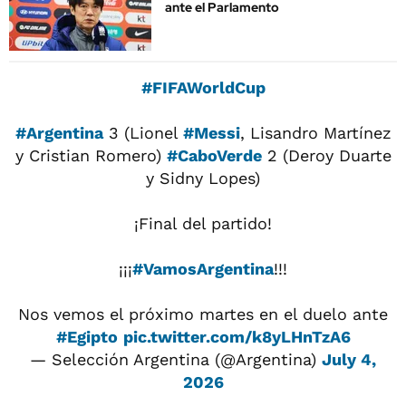
ante el Parlamento
#FIFAWorldCup
#Argentina
3 (Lionel
#Messi
, Lisandro Martínez
y Cristian Romero)
#CaboVerde
2 (Deroy Duarte
y Sidny Lopes)
¡Final del partido!
¡¡¡
#VamosArgentina
!!!
Nos vemos el próximo martes en el duelo ante
#Egipto
pic.twitter.com/k8yLHnTzA6
— Selección Argentina (@Argentina)
July 4,
2026