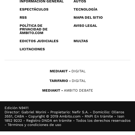
INFORMACIÓN GENERAL
AUTOS
ESPECTÁCULOS
TECNOLOGÍA
RSS
MAPA DEL SITIO
POLÍTICA DE
AVISO LEGAL
PRIVACIDAD DE
ÁMBITO.COM
EDICTOS JUDICIALES
MULTAS
LICITACIONES
MEDIAKIT
DIGITAL
TARIFARIO
DIGITAL
MEDIAKIT
AMBITO DEBATE
Edición N9411
Director: Gabriel Morini - Propietario: Nefir S.A. - Domicilio: Olleros
3551, CABA - Copyright © 2019 Ambito.com - RNPI En trámite - Issn
1852 9232 - Registro DNDA en trámite - Todos los derechos reservados
- Términos y condiciones de uso