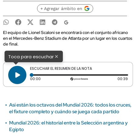
+ Agregar ámbito en
El equipo de Lionel Scaloni se encontrará con el conjunto africano
en el Mercedes-Benz Stadium de Atlanta por un lugar en los cuartos
de final.
×
Toca para escuchar
ESCUCHAR EL RESUMEN DE LA NOTA
Tiempo transcurrido: 0 segundos
Dura
00:00
00:39
Así están los octavos del Mundial 2026: todos los cruces,
el fixture completo y cuándo se juega cada partido
Mundial 2026: el historial entre la Selección argentina y
Egipto