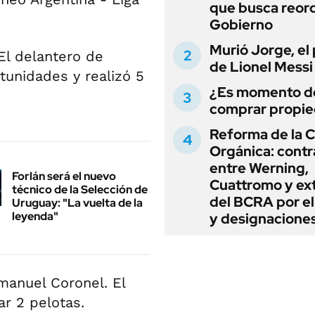
que busca reord
Gobierno
Murió Jorge, el
 El delantero de
de Lionel Messi
tunidades y realizó 5
¿Es momento d
comprar propi
Reforma de la C
Orgánica: cont
entre Werning,
Forlán será el nuevo
Cuattromo y ext
técnico de la Selección de
del BCRA por e
Uruguay: "La vuelta de la
leyenda"
y designacione
manuel Coronel. El
ar 2 pelotas.