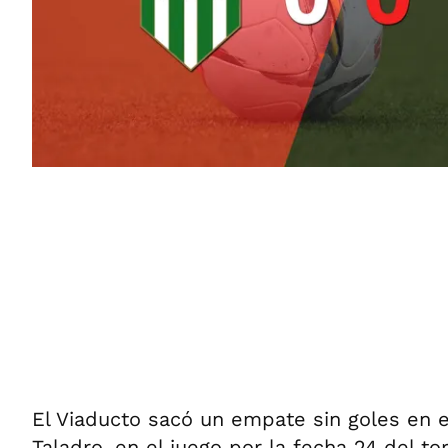
El Viaducto sacó un empate sin goles en e
Taladro, en el juego por la fecha 24 del to