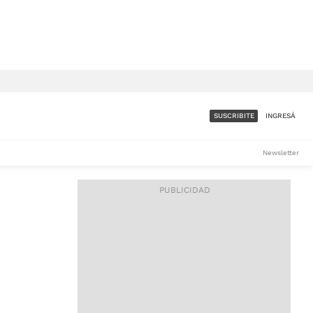
SUSCRIBITE
INGRESÁ
SUMATE A LA COMUNIDAD
Newsletter
DE ÁMBITO
LES
ACCESO FULL - $1.800/MES
ES
CORPORATIVO - CONSULTAR
Si tenés dudas comunicate
con nosotros a
IOS
suscripciones@ambito.com.ar
Llamanos al (54) 11 4556-
9147/48 o
al (54) 11 4449-3256 de lunes a