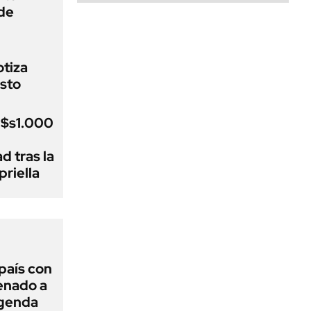
de
otiza
sto
u$s1.000
d tras la
riella
 país con
Senado a
agenda