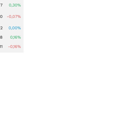
77
0,30%
50
-0,07%
22
0,00%
88
0,16%
11
-0,16%