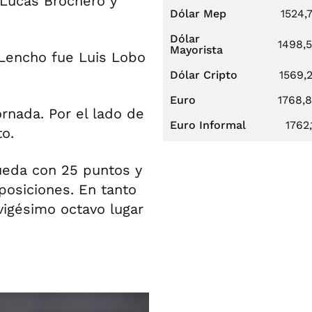
 Lucas Brochero y
Dólar Mep
1524,
Dólar
1498,
Mayorista
l Lencho fue Luis Lobo
Dólar Cripto
1569,
Euro
1768,
ornada. Por el lado de
Euro Informal
1762,
to.
queda con 25 puntos y
 posiciones. En tanto
 vigésimo octavo lugar