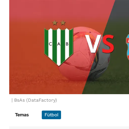
BsAs (DataFactory)
Temas
Fútbol