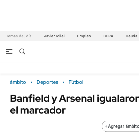
Temas del día
Javier Milei
Empleo
BCRA
Deuda
NEGOCIOS
ÚLTIMAS NOTICIAS
Especiales Ámbito
ECONOMÍA
ámbito
Deportes
Fútbol
Real Estate
Banco de Datos
Banfield y Arsenal igualaron
Sustentabilidad
Campo
el marcador
Seguros
FINANZAS
ENERGY REPORT
Dólar
+
Agregar ámbito
POLÍTICA
Mercados
Nacional