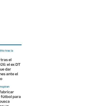
to tras la
tras el
26: el ex DT
ue dar
nes ante el
to
inspiran
fabricar
 fútbol para
 busca