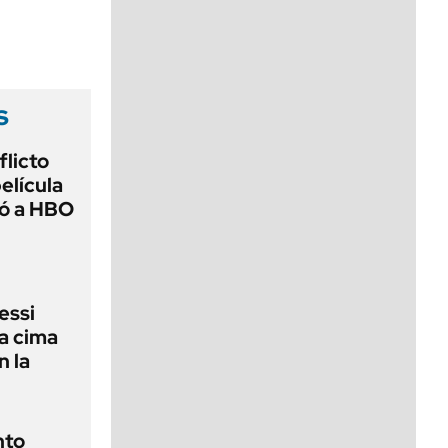
viernes de 10 a 18
s
flicto
elícula
gó a HBO
essi
la cima
n la
nto