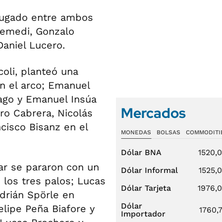
 jugado entre ambos
Remedi, Gonzalo
Daniel Lucero.
coli, planteó una
n el arco; Emanuel
Mago y Emanuel Insúa
Mercados
dro Cabrera, Nicolás
cisco Bisanz en el
MONEDAS
BOLSAS
COMMODITI
Dólar BNA
1520,
lar se pararon con un
Dólar Informal
1525,
los tres palos; Lucas
Dólar Tarjeta
1976,
Adrián Spörle en
Dólar
elipe Peña Biafore y
1760,
Importador