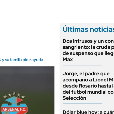
ANUARIO 2025
LIFESTYLE
EDICIÓN IMPRESA
AUTOS
Últimas noticia
Dos intrusos y un con
sangriento: la cruda p
de suspenso que lle
Max
 y su familia pide ayuda
Jorge, el padre que
acompañó a Lionel M
desde Rosario hasta 
del fútbol mundial co
Selección
Dólar blue hoy: a cuá