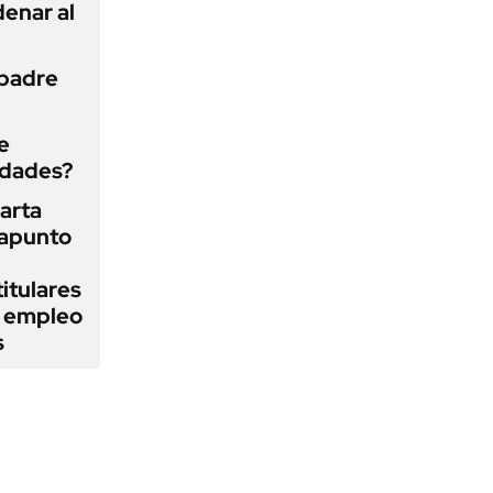
enar al
 padre
e
edades?
arta
rapunto
itulares
l empleo
s