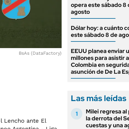
opera este sábado 8 
agosto
Dólar hoy: a cuánto c
este sábado 8 de ago
EEUU planea enviar 
BsAs (DataFactory)
millones para asistir a
Colombia en segurida
asunción de De La Esp
Las más leídas
Milei regresa al
la derrota del 
l Lencho ante El
cuestas y una 
rneo Argentina - Liga