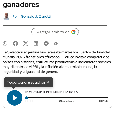
ganadores
Gonzalo J. Zanotti
Por
+ Agregar ámbito en
La Selección argentina buscará este martes los cuartos de final del
Mundial 2026 frente a los africanos. El cruce invita a comparar dos
países con historias, estructuras productivas e indicadores sociales
muy distintos: del PBI y la inflación al desarrollo humano, la
seguridad y la igualdad de género.
×
Toca para escuchar
ESCUCHAR EL RESUMEN DE LA NOTA
Tiempo transcurrido: 0 segundos
Dura
00:00
00:56