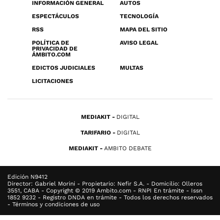
INFORMACIÓN GENERAL
AUTOS
ESPECTÁCULOS
TECNOLOGÍA
RSS
MAPA DEL SITIO
POLÍTICA DE
AVISO LEGAL
PRIVACIDAD DE
ÁMBITO.COM
EDICTOS JUDICIALES
MULTAS
LICITACIONES
MEDIAKIT
DIGITAL
TARIFARIO
DIGITAL
MEDIAKIT
AMBITO DEBATE
Edición N9412
Director: Gabriel Morini - Propietario: Nefir S.A. - Domicilio: Olleros
3551, CABA - Copyright © 2019 Ambito.com - RNPI En trámite - Issn
1852 9232 - Registro DNDA en trámite - Todos los derechos reservados
- Términos y condiciones de uso