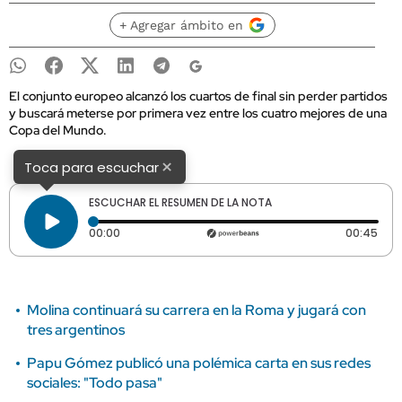
+ Agregar ámbito en
El conjunto europeo alcanzó los cuartos de final sin perder partidos
y buscará meterse por primera vez entre los cuatro mejores de una
Copa del Mundo.
×
Toca para escuchar
ESCUCHAR EL RESUMEN DE LA NOTA
Tiempo transcurrido: 0 segundos
Dura
00:00
00:45
Molina continuará su carrera en la Roma y jugará con
tres argentinos
Papu Gómez publicó una polémica carta en sus redes
sociales: "Todo pasa"