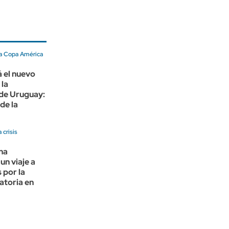
a Copa América
á el nuevo
 la
 de Uruguay:
de la
 crisis
na
un viaje a
 por la
ratoria en