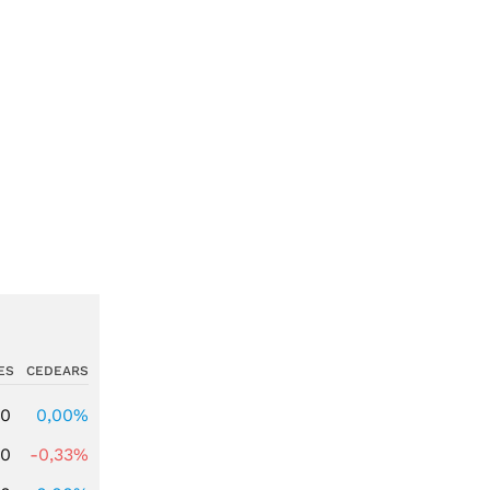
ES
CEDEARS
00
0,00%
00
-0,33%