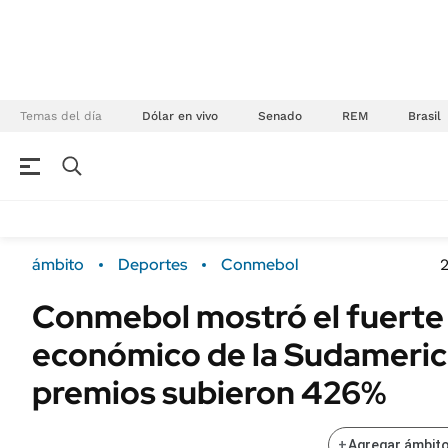
Temas del día
Dólar en vivo
Senado
REM
Brasil
NEGOCIOS
ÚLTIMAS NOTICIAS
Especiales Ámbito
ECONOMÍA
ámbito
Deportes
Conmebol
2
Real Estate
Banco de Datos
Conmebol mostró el fuerte
Sustentabilidad
Campo
económico de la Sudamerica
Seguros
FINANZAS
ENERGY REPORT
premios subieron 426%
Dólar
POLÍTICA
Mercados
+
Agregar ámbito
Nacional