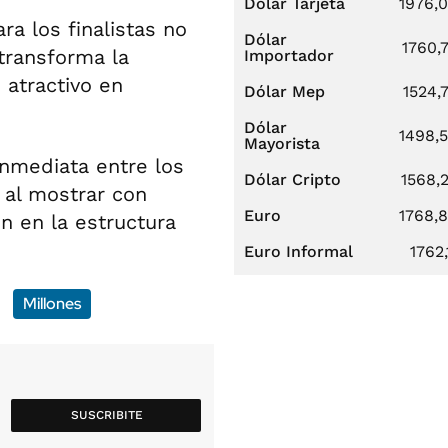
Dólar Tarjeta
1976,
ara los finalistas no
Dólar
1760,
transforma la
Importador
atractivo en
Dólar Mep
1524,
Dólar
1498,
Mayorista
inmediata entre los
Dólar Cripto
1568,
, al mostrar con
Euro
1768,
n en la estructura
Euro Informal
1762,
Millones
SUSCRIBITE