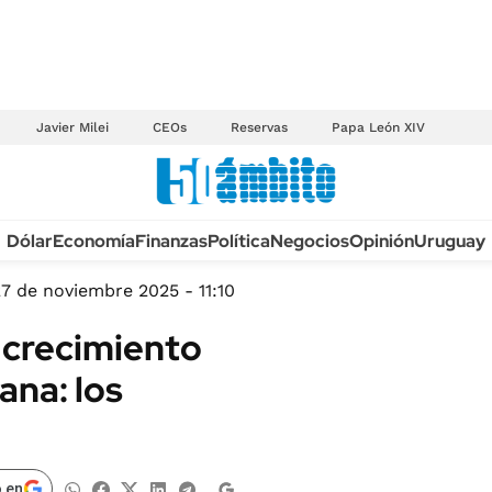
Javier Milei
CEOs
Reservas
Papa León XIV
Anuario autos 2026
Dólar
Economía
Finanzas
Política
Negocios
Opinión
Uruguay
TECNOLOGÍA
NOVEDADES FISCA
MÉXICO
7 de noviembre 2025 - 11:10
EDICTOS JUDICIAL
OPINIÓN
 crecimiento
MULTAS
MUNDO
na: los
LICITACIONES
INFORMACIÓN GENERAL
CUADROS TARIFAR
ESPECTÁCULOS
RECALL
DEPORTES
 en