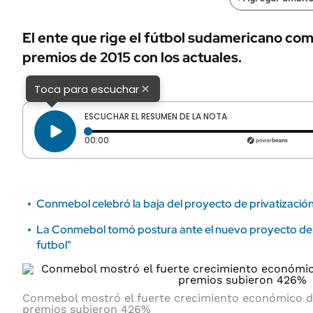
ÁMBITO DEBATE
Municipios
MEDIAKIT AMBITO DEBATE
El ente que rige el fútbol sudamericano com
URUGUAY
premios de 2015 con los actuales.
×
Toca para escuchar
ESCUCHAR EL RESUMEN DE LA NOTA
Tiempo transcurrido: 0 segundos
00:00
Conmebol celebró la baja del proyecto de privatización
La Conmebol tomó postura ante el nuevo proyecto de la
futbol"
Conmebol mostró el fuerte crecimiento económico d
premios subieron 426%