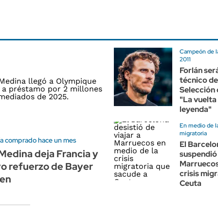
Campeón de l
2011
Forlán ser
técnico de
Selección
"La vuelta 
leyenda"
En medio de la
migratoria
bía comprado hace un mes
El Barcelo
edina deja Francia y
suspendió 
Marruecos
o refuerzo de Bayer
crisis mig
sen
Ceuta