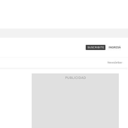
SUSCRIBITE
INGRESÁ
SUMATE A LA COMUNIDAD
Newsletter
DE ÁMBITO
LES
ACCESO FULL - $1.800/MES
ES
CORPORATIVO - CONSULTAR
Si tenés dudas comunicate
con nosotros a
IOS
suscripciones@ambito.com.ar
Llamanos al (54) 11 4556-
9147/48 o
al (54) 11 4449-3256 de lunes a