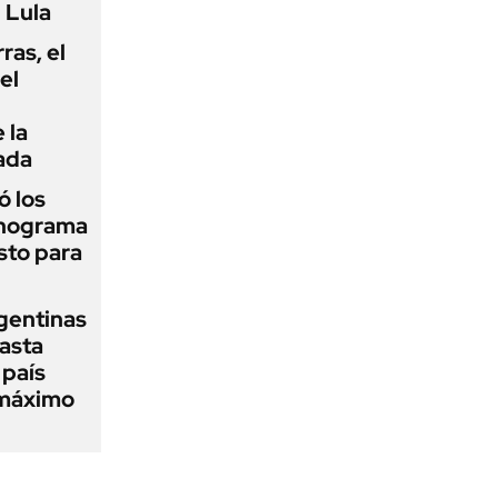
 Lula
rras, el
el
 la
ada
 los
onograma
sto para
gentinas
asta
 país
 máximo