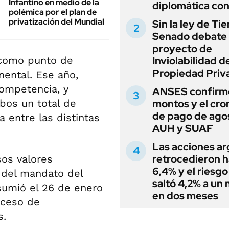
Infantino en medio de la
diplomática con
polémica por el plan de
privatización del Mundial
Sin la ley de Tie
Senado debate 
proyecto de
 como punto de
Inviolabilidad de
Propiedad Priv
ental. Ese año,
ompetencia, y
ANSES confirmó
os un total de
montos y el cr
de pago de ago
a entre las distintas
AUH y SUAF
Las acciones ar
retrocedieron h
os valores
6,4% y el riesgo
o del mandato del
saltó 4,2% a un
sumió el 26 de enero
en dos meses
oceso de
s.