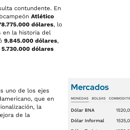
sulta contundente. En
subcampeón
Atlético
78.775.000 dólares
, lo
en la historia del
ló
9.845.000 dólares
,
5.730.000 dólares
Mercados
s uno de los ejes
udamericano, que en
MONEDAS
BOLSAS
COMMODITI
onalización, la
Dólar BNA
1520,
ejora de la
Dólar Informal
1525,