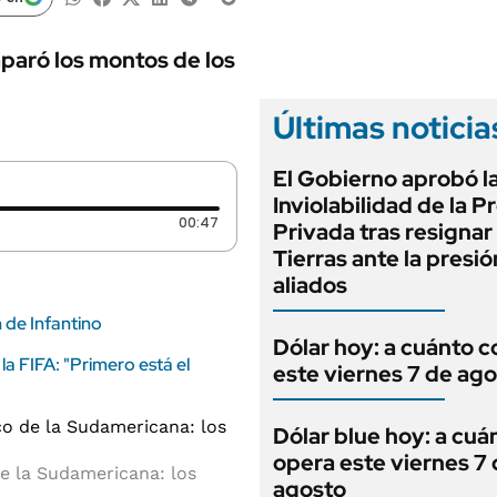
ANUARIO 2025
LIFESTYLE
EDICIÓN IMPRESA
AUTOS
paró los montos de los
Últimas noticia
El Gobierno aprobó l
Inviolabilidad de la 
Duración: 47 segundos
00:47
Privada tras resignar 
Tierras ante la presi
aliados
 de Infantino
Dólar hoy: a cuánto c
 FIFA: "Primero está el
este viernes 7 de ag
Dólar blue hoy: a cuá
opera este viernes 7
e la Sudamericana: los
agosto