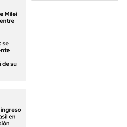
e Milei
 entre
: se
ente
á de su
l ingreso
sil en
sión