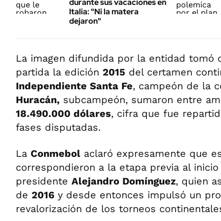
durante sus vacaciones en
Italia: "Ni la matera
dejaron"
La imagen difundida por la entidad tomó
partida la edición
2015
del certamen contin
Independiente Santa Fe
, campeón de la c
Huracán,
subcampeón, sumaron entre amb
18.490.000 dólares
, cifra que fue repartid
fases disputadas.
La
Conmebol
aclaró expresamente que es
correspondieron a la etapa previa al inici
presidente
Alejandro Domínguez
, quien a
de
2016
y desde entonces impulsó un pr
revalorización de los torneos continentale