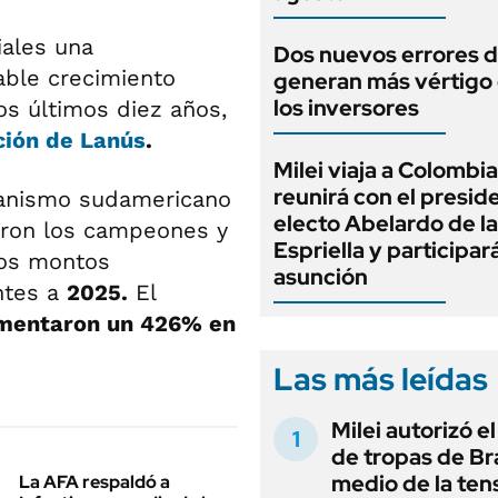
iales una
Dos nuevos errores d
able crecimiento
generan más vértigo
los inversores
os últimos diez años,
ción de
Lanús
.
Milei viaja a Colombia
reunirá con el presid
rganismo sudamericano
electo Abelardo de la
ieron los campeones y
Espriella y participar
los montos
asunción
ntes a
2025.
El
mentaron un 426% en
Las más leídas
Milei autorizó e
de tropas de Bra
medio de la ten
La AFA respaldó a