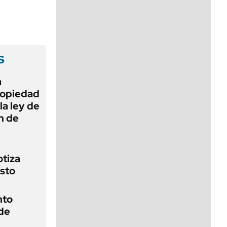
viernes de 10 a 18
s
a
Propiedad
la ley de
ón de
otiza
osto
nto
 de