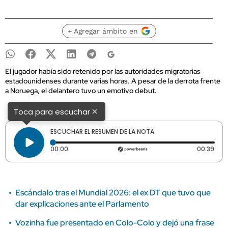
+ Agregar ámbito en
El jugador había sido retenido por las autoridades migratorias
estadounidenses durante varias horas. A pesar de la derrota frente
a Noruega, el delantero tuvo un emotivo debut.
×
Toca para escuchar
ESCUCHAR EL RESUMEN DE LA NOTA
Tiempo transcurrido: 0 segundos
Dura
00:00
00:39
Escándalo tras el Mundial 2026: el ex DT que tuvo que
dar explicaciones ante el Parlamento
Vozinha fue presentado en Colo-Colo y dejó una frase