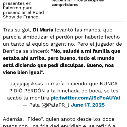
recibir a la F1: los principales
competidores
Tras su gol,
Di María
levantó las manos, que
parecía simbolizar el perdón por haberle hecho
un tanto al equipo argentino. Pero el jugador de
Benfica se sinceró:
"No, saludé a mi familia que
estaba ahí arriba, pero bueno, todo el mundo
está diciendo que pedí disculpas. Bueno, nos
viene bien igual".
Jajajajajsksks di maría diciendo que NUNCA
PIDIÓ PERDÓN a la hinchada de boca, se les
acabó la mentira
pic.twitter.com/J5zPoAUYaI
— Pala (@PalaPR_)
June 17, 2025
Además, "Fideo", quien anotó desde los doce
pasos con una frialdad envidiable, se refirió a