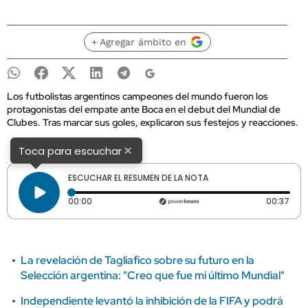
+ Agregar ámbito en
Los futbolistas argentinos campeones del mundo fueron los
protagonistas del empate ante Boca en el debut del Mundial de
Clubes. Tras marcar sus goles, explicaron sus festejos y reacciones.
×
Toca para escuchar
ESCUCHAR EL RESUMEN DE LA NOTA
Tiempo transcurrido: 0 segundos
Dura
00:00
00:37
La revelación de Tagliafico sobre su futuro en la
Selección argentina: "Creo que fue mi último Mundial"
Independiente levantó la inhibición de la FIFA y podrá