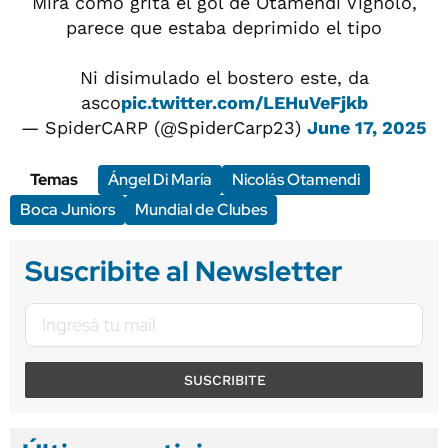
Mirá como grita el gol de Otamendi Vignolo,
parece que estaba deprimido el tipo
Ni disimulado el bostero este, da
asco
pic.twitter.com/LEHuVeFjkb
— SpiderCARP (@SpiderCarp23)
June 17, 2025
Temas
Ángel Di María
Nicolás Otamendi
Boca Juniors
Mundial de Clubes
Suscribite al Newsletter
SUSCRIBITE