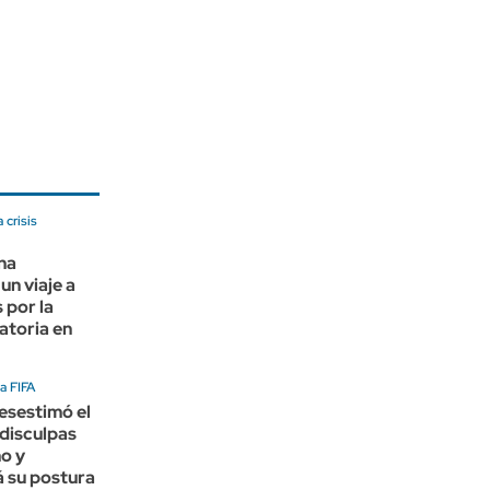
 crisis
na
un viaje a
 por la
ratoria en
a FIFA
esestimó el
disculpas
no y
 su postura