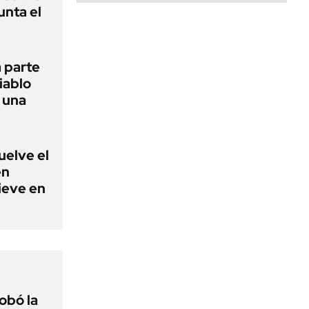
unta el
 parte
iablo
r una
uelve el
en
nieve en
obó la