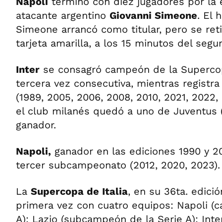
Napoli
terminó con diez jugadores por la 
atacante argentino
Giovanni Simeone
. El 
Simeone arrancó como titular, pero se ret
tarjeta amarilla, a los 15 minutos del seg
Inter
se consagró campeón de la Supercop
tercera vez consecutiva, mientras registra 
(1989, 2005, 2006, 2008, 2010, 2021, 2022,
el club milanés quedó a uno de Juventus 
ganador.
Napoli,
ganador en las ediciones 1990 y 2
tercer subcampeonato (2012, 2020, 2023).
La
Supercopa de Italia
, en su 36ta. edici
primera vez con cuatro equipos: Napoli (
A); Lazio (subcampeón de la Serie A); Int