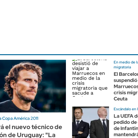
En medio de la
migratoria
El Barcelo
suspendió 
Marruecos
crisis mig
Ceuta
Escándalo en l
La UEFA d
 Copa América 2011
pedido de 
rá el nuevo técnico de
de Infanti
ión de Uruguay: "La
mantendrá