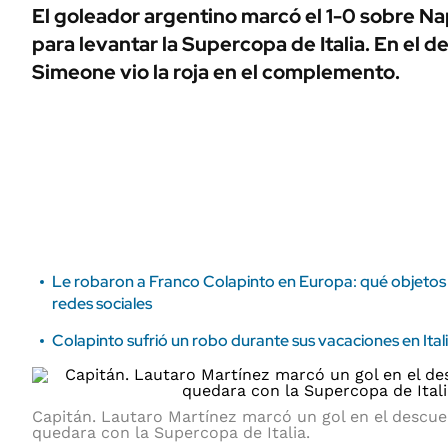
ÁMBITO DEBATE
El goleador argentino marcó el 1-0 sobre Nap
Municipios
para levantar la Supercopa de Italia. En el 
MEDIAKIT AMBITO DEBATE
URUGUAY
Simeone vio la roja en el complemento.
Le robaron a Franco Colapinto en Europa: qué objetos 
redes sociales
Colapinto sufrió un robo durante sus vacaciones en Itali
Capitán. Lautaro Martínez marcó un gol en el descue
quedara con la Supercopa de Italia.