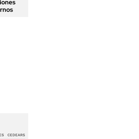
iones
ernos
ES
CEDEARS