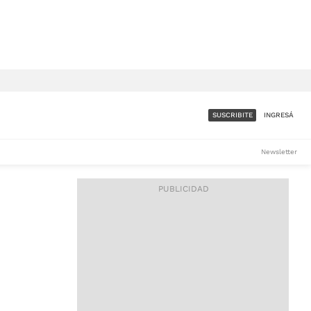
SUSCRIBITE
INGRESÁ
SUMATE A LA COMUNIDAD
Newsletter
DE ÁMBITO
LES
ACCESO FULL - $1.800/MES
ES
CORPORATIVO - CONSULTAR
Si tenés dudas comunicate
con nosotros a
IOS
suscripciones@ambito.com.ar
Llamanos al (54) 11 4556-
9147/48 o
al (54) 11 4449-3256 de lunes a