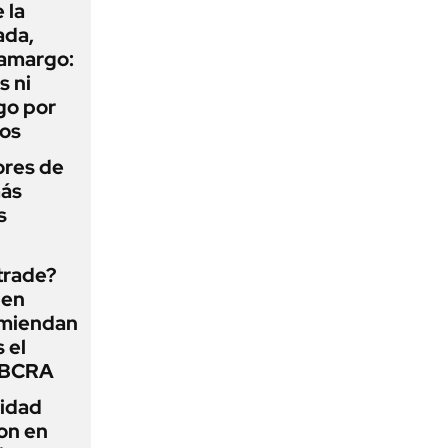
 la
ada,
 amargo:
s ni
go por
dos
ores de
más
s
 trade?
 en
omiendan
s el
l BCRA
lidad
on en