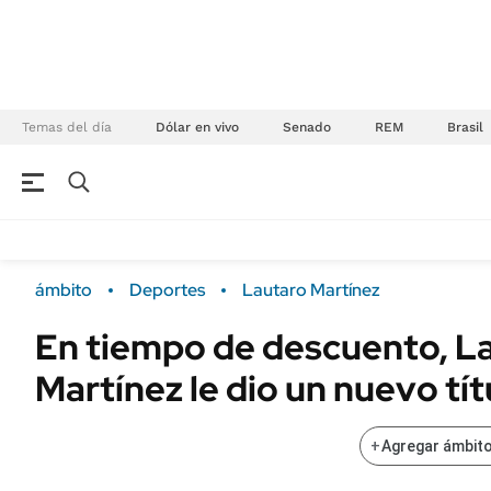
Temas del día
Dólar en vivo
Senado
REM
Brasil
NEGOCIOS
ÚLTIMAS NOTICIAS
Especiales Ámbito
ECONOMÍA
ámbito
Deportes
Lautaro Martínez
Real Estate
Banco de Datos
En tiempo de descuento, L
Sustentabilidad
Campo
Martínez le dio un nuevo tít
Seguros
FINANZAS
ENERGY REPORT
Dólar
+
Agregar ámbito
POLÍTICA
Mercados
Nacional