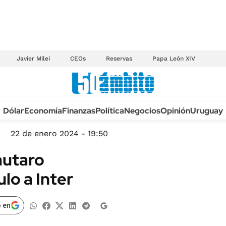
Javier Milei
CEOs
Reservas
Papa León XIV
Anuario autos 2026
Dólar
Economía
Finanzas
Política
Negocios
Opinión
Uruguay
TECNOLOGÍA
NOVEDADES FISCA
MÉXICO
22 de enero 2024 - 19:50
EDICTOS JUDICIAL
OPINIÓN
autaro
MULTAS
MUNDO
ulo a Inter
LICITACIONES
INFORMACIÓN GENERAL
CUADROS TARIFAR
ESPECTÁCULOS
 en
RECALL
DEPORTES