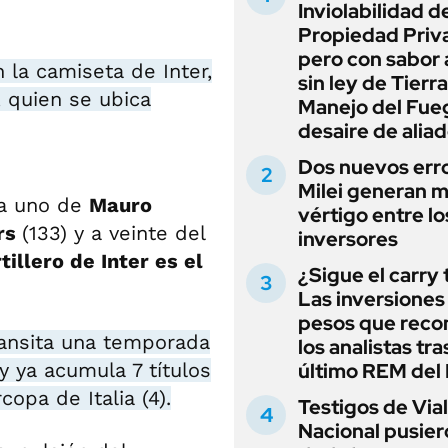
Inviolabilidad de
Propiedad Priv
pero con sabor
 la camiseta de Inter,
sin ley de Tierra
, quien se ubica
Manejo del Fue
desaire de alia
Dos nuevos err
Milei generan 
 a uno de
Mauro
vértigo entre lo
rs
(133) y a veinte del
inversores
illero de Inter es el
¿Sigue el carry
Las inversiones
pesos que rec
ransita una temporada
los analistas tra
y ya acumula 7 títulos
último REM de
copa de Italia (4).
Testigos de Via
Nacional pusier