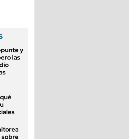
viernes de 10 a 18
s
epunte y
ero las
dio
as
 qué
su
iales
nitorea
l sobre