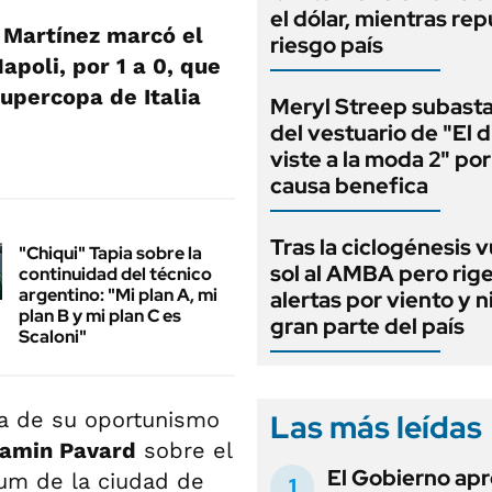
el dólar, mientras rep
 Martínez marcó el
riesgo país
apoli, por 1 a 0, que
upercopa de Italia
Meryl Streep subasta
del vestuario de "El d
viste a la moda 2" po
causa benefica
Tras la ciclogénesis v
"Chiqui" Tapia sobre la
sol al AMBA pero rig
continuidad del técnico
argentino: "Mi plan A, mi
alertas por viento y 
plan B y mi plan C es
gran parte del país
Scaloni"
gala de su oportunismo
Las más leídas
jamin Pavard
sobre el
El Gobierno apr
ium de la ciudad de