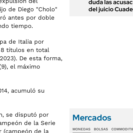
expulsión del
duda las acusac
del juicio Cuad
hijo de Diego "Cholo"
iró antes por doble
undo tiempo.
a de Italia por
8 títulos en total
 2023). De esta forma,
(9), el máximo
014, acumuló su
ón, se disputó por
Mercados
campeón de la Serie
MONEDAS
BOLSAS
COMMODITI
er (campeón de la