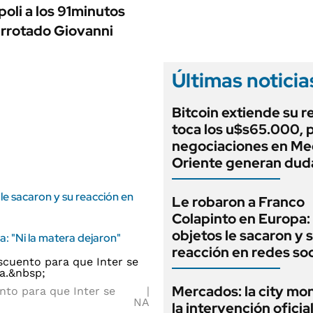
ANUARIO 2025
oli a los 91minutos
LIFESTYLE
EDICIÓN IMPRESA
derrotado Giovanni
AUTOS
Últimas noticia
Bitcoin extiende su r
toca los u$s65.000, p
negociaciones en Me
Oriente generan dud
le sacaron y su reacción en
Le robaron a Franco
Colapinto en Europa:
objetos le sacaron y 
a: "Ni la matera dejaron"
reacción en redes soc
Mercados: la city mo
nto para que Inter se
NA
la intervención oficia