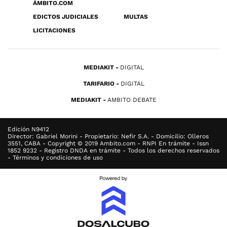
ÁMBITO.COM
EDICTOS JUDICIALES
MULTAS
LICITACIONES
MEDIAKIT
DIGITAL
TARIFARIO
DIGITAL
MEDIAKIT
AMBITO DEBATE
Edición N9412
Director: Gabriel Morini - Propietario: Nefir S.A. - Domicilio: Olleros
3551, CABA - Copyright © 2019 Ambito.com - RNPI En trámite - Issn
1852 9232 - Registro DNDA en trámite - Todos los derechos reservados
- Términos y condiciones de uso