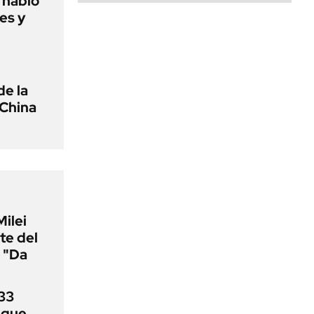
o habló
es y
de la
 China
Milei
te del
 "Da
33
uque