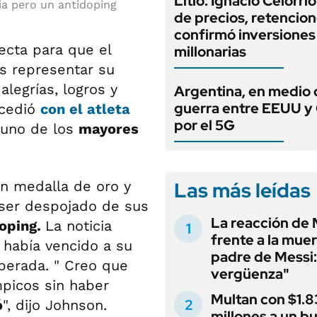
Litio: Ignacio Celorri
ria pero un antidoping
de precios, retencion
confirmó inversiones
ecta para que el
millonarias
s representar su
legrías, logros y
Argentina, en medio 
guerra entre EEUU y
ucedió
con
el atleta
por el 5G
 uno de los
mayores
Las más leídas
on medalla de oro y
 ser despojado de sus
La reacción de 
doping.
La noticia
frente a la muer
había vencido a su
padre de Messi:
sperada. " Creo que
vergüenza"
picos sin haber
Multan con $1.8
ó
", dijo Johnson.
millones a un b