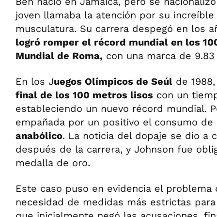
Ben nació en Jamaica, pero se nacionaliz
joven llamaba la atención por su increíble
musculatura. Su carrera despegó en los añ
logró romper el récord mundial en los 100
Mundial de Roma,
con una marca de 9.83
En los J
uegos Olímpicos de Seúl
de 1988,
final de los 100 metros lisos
con un tiemp
estableciendo un nuevo récord mundial. Pe
empañada por un positivo el consumo de
anabólico
. La noticia del dopaje se dio a
después de la carrera, y Johnson fue obli
medalla de oro.
Este caso puso en evidencia el problema d
necesidad de medidas más estrictas para 
que inicialmente negó las acusaciones, fi