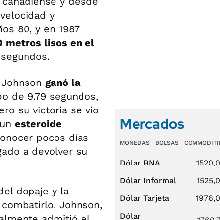
ó canadiense y desde
 velocidad y
os 80, y en 1987
 metros lisos en el
 segundos.
 Johnson
ganó la
o de 9.79 segundos,
ro su victoria se vio
Mercados
 un
esteroide
 conocer pocos días
MONEDAS
BOLSAS
COMMODITI
gado a devolver su
Dólar BNA
1520,
Dólar Informal
1525,
el dopaje y la
Dólar Tarjeta
1976,
combatirlo. Johnson,
Dólar
nalmente admitió el
1760,