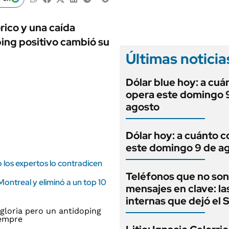
ANUARIO 2025
LIFESTYLE
EDICIÓN IMPRESA
AUTOS
rico y una caída
ping positivo cambió su
Últimas noticia
Dólar blue hoy: a cuá
opera este domingo 
agosto
Dólar hoy: a cuánto c
este domingo 9 de a
 los expertos lo contradicen
Teléfonos que no son
ontreal y eliminó a un top 10
mensajes en clave: la
internas que dejó el