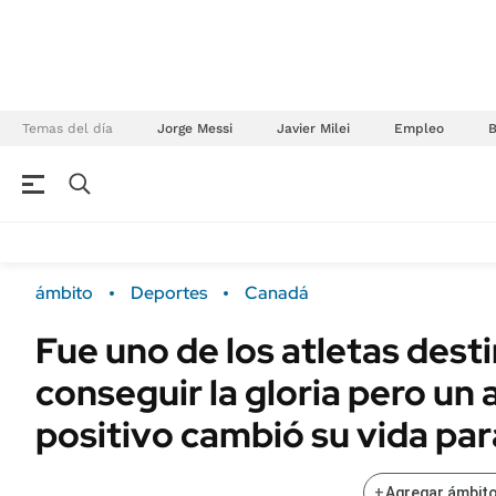
Temas del día
Jorge Messi
Javier Milei
Empleo
NEGOCIOS
ÚLTIMAS NOTICIAS
Especiales Ámbito
ECONOMÍA
ámbito
Deportes
Canadá
Real Estate
Banco de Datos
Fue uno de los atletas dest
Sustentabilidad
Campo
conseguir la gloria pero un
Seguros
FINANZAS
ENERGY REPORT
positivo cambió su vida pa
Dólar
POLÍTICA
Mercados
+
Agregar ámbito
Nacional