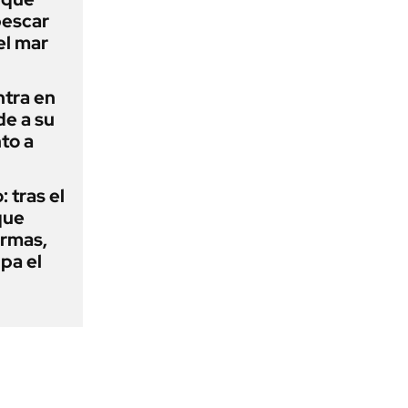
pescar
el mar
ntra en
de a su
to a
: tras el
que
armas,
ipa el