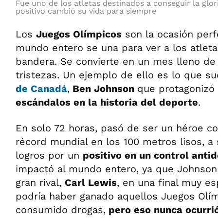
Fue uno de los atletas destinados a conseguir la glo
positivo cambió su vida para siempre
Los
Juegos Olímpicos
son la ocasión perf
mundo entero se una para ver a los atleta
bandera. Se convierte en un mes lleno de a
tristezas. Un ejemplo de ello es lo que s
de Canadá
,
Ben Johnson
que protagonizó
escándalos en la historia del deporte
.
En solo 72 horas, pasó de ser un héroe c
récord mundial en los 100 metros lisos, a
logros por un
positivo en un control anti
impactó al mundo entero, ya que Johnson 
gran rival,
Carl Lewis
, en una final muy e
podría haber ganado aquellos Juegos Olím
consumido drogas,
pero eso nunca ocurri