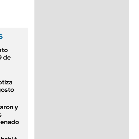
viernes de 10 a 18
s
nto
9 de
otiza
gosto
aron y
s
 Senado