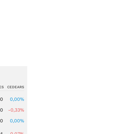
ES
CEDEARS
00
0,00%
00
-0,33%
00
0,00%
74
-0,07%