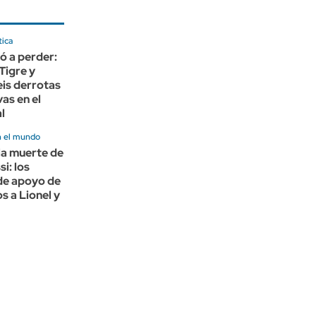
tica
ió a perder:
Tigre y
is derrotas
as en el
l
 el mundo
la muerte de
i: los
de apoyo de
s a Lionel y