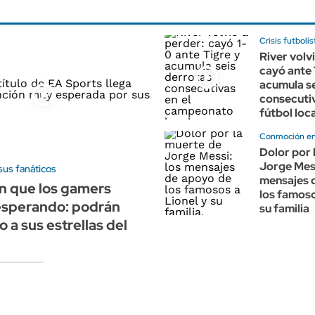
Crisis futbolís
River volv
cayó ante 
acumula se
consecutiv
fútbol loca
Conmoción en
Dolor por 
Jorge Mess
sus fanáticos
mensajes 
n que los gamers
los famoso
esperando: podrán
su familia
o a sus estrellas del