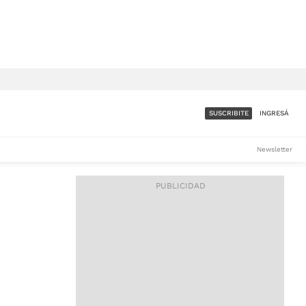
SUSCRIBITE
INGRESÁ
SUMATE A LA COMUNIDAD
Newsletter
DE ÁMBITO
LES
ACCESO FULL - $1.800/MES
ES
CORPORATIVO - CONSULTAR
Si tenés dudas comunicate
con nosotros a
IOS
suscripciones@ambito.com.ar
Llamanos al (54) 11 4556-
9147/48 o
al (54) 11 4449-3256 de lunes a