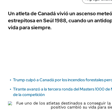
ÁMBITO DEBATE
Municipios
MEDIAKIT AMBITO DEBATE
Un atleta de Canadá vivió un ascenso meteó
URUGUAY
estrepitosa en Seúl 1988, cuando un antido
vida para siempre.
Trump culpó a Canadá por los incendios forestales pero
Tirante avanzó a la tercera ronda del Masters 1000 de M
de la competición