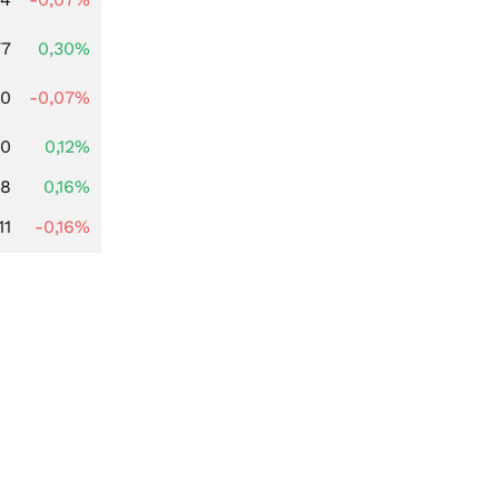
77
0,30%
50
-0,07%
20
0,12%
88
0,16%
11
-0,16%