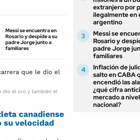
extranjero por 
ilegalmente en 
argentino
Messi se encuentra en
Messi se encue
Rosario y despide a su
Rosario y despi
padre Jorge junto a
padre Jorge jun
familiares
familiares
Inflación de julio
salto en CABA 
encendió las al
¿qué cifra antic
 dio el oro y también el
mercado a nivel
nacional?
tleta canadiense
 su velocidad