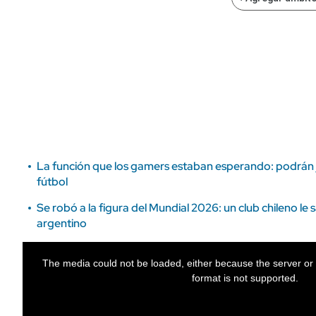
ÁMBITO DEBATE
Municipios
MEDIAKIT AMBITO DEBATE
URUGUAY
La función que los gamers estaban esperando: podrán ju
fútbol
Se robó a la figura del Mundial 2026: un club chileno le 
argentino
The media could not be loaded, either because the server or 
format is not supported.