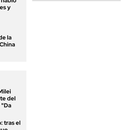
o habló
es y
de la
 China
Milei
te del
 "Da
: tras el
que