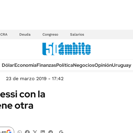
BCRA
Deuda
Congreso
Salarios
Anuario autos 2026
Dólar
Economía
Finanzas
Política
Negocios
Opinión
Uruguay
TECNOLOGÍA
NOVEDADES FISCA
MÉXICO
23 de marzo 2019 - 17:42
EDICTOS JUDICIAL
OPINIÓN
essi con la
MULTAS
MUNDO
ene otra
LICITACIONES
INFORMACIÓN GENERAL
CUADROS TARIFAR
ESPECTÁCULOS
RECALL
DEPORTES
 en