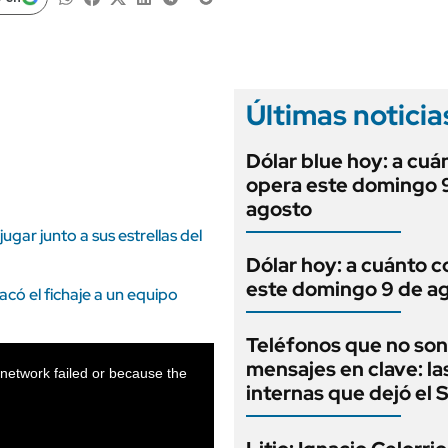
ANUARIO 2025
LIFESTYLE
EDICIÓN IMPRESA
AUTOS
Últimas noticia
Dólar blue hoy: a cuá
opera este domingo 
agosto
gar junto a sus estrellas del
Dólar hoy: a cuánto c
este domingo 9 de a
sacó el fichaje a un equipo
Teléfonos que no son
mensajes en clave: la
network failed or because the
internas que dejó el