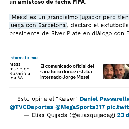
un amistoso de fecha FIFA
.
"Messi es un grandísimo jugador pero tien
juega con Barcelona"
, declaró el exfutboli
presidente de River Plate en diálogo con 
Informate más
El comunicado oficial del
sanatorio donde estaba
internado Jorge Messi
Esto opina el "Kaiser"
Daniel Passarell
@TVCDeportes
@MegaSports317
pic.tw
— Elías Quijada (@eliasquijadag)
23 