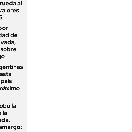
rueda al
 valores
5
por
idad de
ivada,
 sobre
go
gentinas
asta
 país
 máximo
obó la
 la
ada,
 amargo: