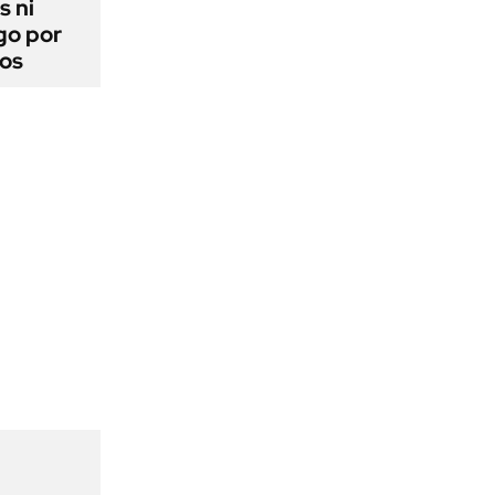
s ni
go por
dos