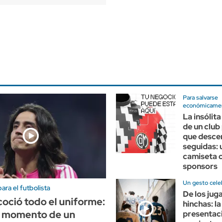
Para salvarse
económicame
La insólit
de un club
que desce
seguidas: 
camiseta 
sponsors
Un gesto cele
ra el futbolista
De los jug
coció todo el uniforme:
hinchas: la
to momento de un
presentaci