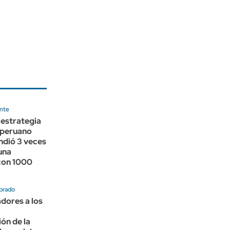
nte
a estrategia
 peruano
ndió 3 veces
una
con 1000
brado
adores a los
ón de la