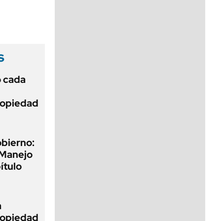
viernes de 10 a 18
s
ó cada
Propiedad
obierno:
 Manejo
ítulo
a
Propiedad