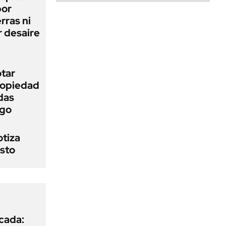
bor
rras ni
 desaire
otar
Propiedad
das
ego
otiza
osto
icada: