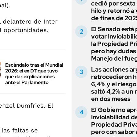
cedió por sexta 
al).
hilo y retornó a
de fines de 202
l delantero de Inter
El Senado está 
4 oportunidades.
votar Inviolabil
la Propiedad Pr
pero hay dudas
Manejo del fue
Escándalo tras el Mundial
Las acciones ar
2026: el ex DT que tuvo
retrocedieron h
que dar explicaciones
ante el Parlamento
6,4% y el riesgo
saltó 4,2% a un
en dos meses
enzel Dumfries. El
El Gobierno apr
Inviolabilidad de
Propiedad Priv
las faltas se
pero con sabor