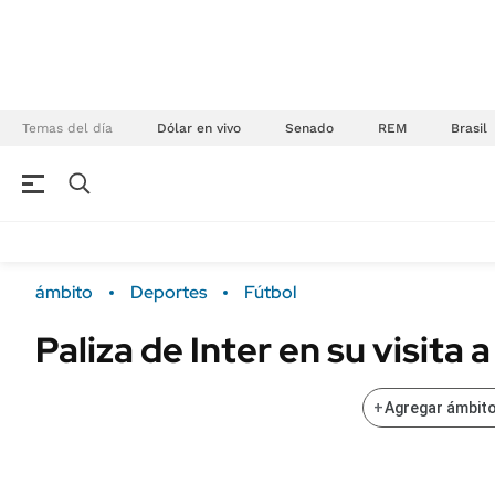
Temas del día
Dólar en vivo
Senado
REM
Brasil
NEGOCIOS
ÚLTIMAS NOTICIAS
Especiales Ámbito
ECONOMÍA
ámbito
Deportes
Fútbol
Real Estate
Banco de Datos
Paliza de Inter en su visita 
Sustentabilidad
Campo
Seguros
FINANZAS
+
Agregar ámbito
ENERGY REPORT
Dólar
POLÍTICA
Mercados
Nacional