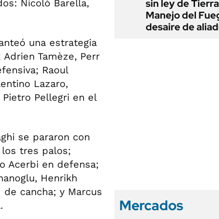
s: Nicolò Barella,
sin ley de Tierra
Manejo del Fue
desaire de alia
lanteó una estrategia
o; Adrien Tamèze, Perr
efensiva; Raoul
lentino Lazaro,
Pietro Pellegri en el
aghi se pararon con
os tres palos;
co Acerbi en defensa;
hanoglu, Henrikh
d de cancha; y Marcus
Mercados
.