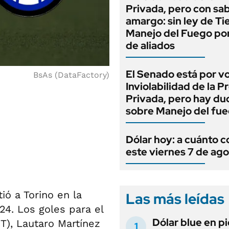
Privada, pero con sa
amargo: sin ley de Tie
Manejo del Fuego por
de aliados
El Senado está por v
BsAs (DataFactory)
Inviolabilidad de la 
Privada, pero hay du
sobre Manejo del fu
Dólar hoy: a cuánto c
este viernes 7 de ag
ó a Torino en la
Las más leídas
24. Los goles para el
Dólar blue en p
2T), Lautaro Martínez