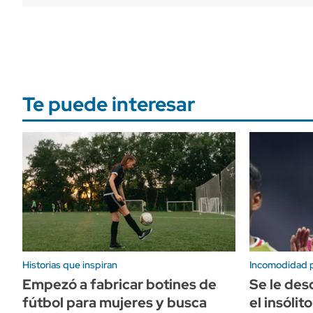
Te puede interesar
Historias que inspiran
Incomodidad pa
Empezó a fabricar botines de
Se le des
fútbol para mujeres y busca
el insóli