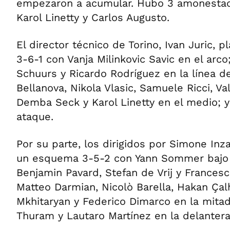
empezaron a acumular. Hubo 3 amonestado
Karol Linetty y Carlos Augusto.
El director técnico de Torino, Ivan Juric, p
3-6-1 con Vanja Milinkovic Savic en el arc
Schuurs y Ricardo Rodrí­guez en la línea d
Bellanova, Nikola Vlasic, Samuele Ricci, Va
Demba Seck y Karol Linetty en el medio; y 
ataque.
Por su parte, los dirigidos por Simone Inz
un esquema 3-5-2 con Yann Sommer bajo l
Benjamin Pavard, Stefan de Vrij y Frances
Matteo Darmian, Nicolò Barella, Hakan Çal
Mkhitaryan y Federico Dimarco en la mita
Thuram y Lautaro Martínez en la delantera