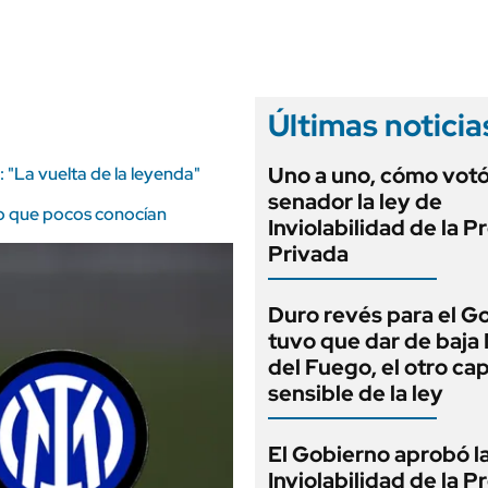
ANUARIO 2025
LIFESTYLE
EDICIÓN IMPRESA
AUTOS
Últimas noticia
Uno a uno, cómo vot
: "La vuelta de la leyenda"
senador la ley de
fico que pocos conocían
Inviolabilidad de la 
Privada
Duro revés para el G
tuvo que dar de baja
del Fuego, el otro cap
sensible de la ley
El Gobierno aprobó l
Inviolabilidad de la 