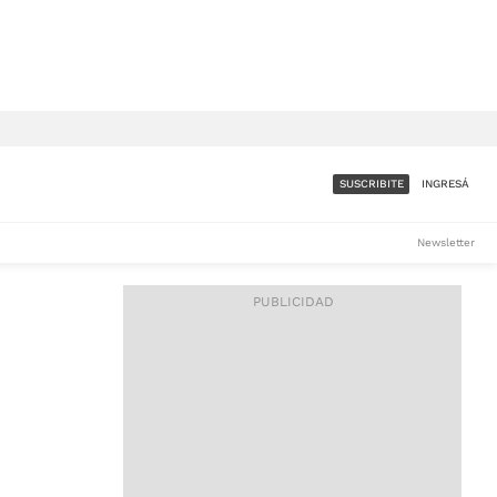
SUSCRIBITE
INGRESÁ
SUMATE A LA COMUNIDAD
Newsletter
DE ÁMBITO
LES
ACCESO FULL - $1.800/MES
ES
CORPORATIVO - CONSULTAR
Si tenés dudas comunicate
con nosotros a
IOS
suscripciones@ambito.com.ar
Llamanos al (54) 11 4556-
9147/48 o
al (54) 11 4449-3256 de lunes a