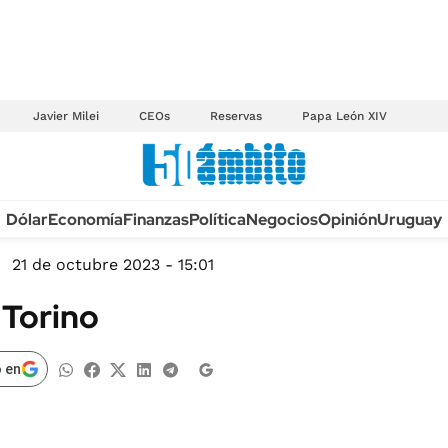
Javier Milei
CEOs
Reservas
Papa León XIV
Anuario autos 2026
Dólar
Economía
Finanzas
Política
Negocios
Opinión
Uruguay
TECNOLOGÍA
NOVEDADES FISCA
MÉXICO
21 de octubre 2023 - 15:01
EDICTOS JUDICIAL
OPINIÓN
a Torino
MULTAS
MUNDO
LICITACIONES
INFORMACIÓN GENERAL
 en
CUADROS TARIFAR
ESPECTÁCULOS
RECALL
DEPORTES