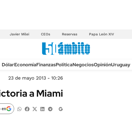
Javier Milei
CEOs
Reservas
Papa León XIV
Anuario autos 2026
Dólar
Economía
Finanzas
Política
Negocios
Opinión
Uruguay
TECNOLOGÍA
NOVEDADES FISCA
MÉXICO
23 de mayo 2013 - 10:26
EDICTOS JUDICIAL
OPINIÓN
ictoria a Miami
MULTAS
MUNDO
LICITACIONES
INFORMACIÓN GENERAL
 en
CUADROS TARIFAR
ESPECTÁCULOS
RECALL
DEPORTES