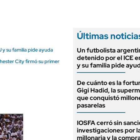
ANUARIO 2025
LIFESTYLE
EDICIÓN IMPRESA
AUTOS
Últimas noticia
Un futbolista argenti
 y su familia pide ayuda
detenido por el ICE 
hester City firmó su primer
y su familia pide ayu
De cuánto es la fortu
Gigi Hadid, la super
que conquistó millone
pasarelas
IOSFA cerró sin sanci
investigaciones por 
millonaria y la compr