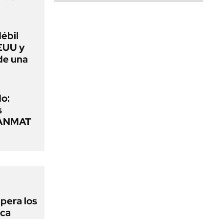
débil
EUU y
de una
o:
s
a ANMAT
upera los
oca