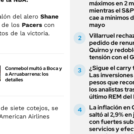
máximos en 2 m
mientras el S&
alón del alero
Shane
cae a mínimos 
mayo
a de los
Pacers
con
os de la victoria.
Villarruel recha
pedido de renu
Quirno y redobl
tensión con el 
¿Sigue el carry
Conmebol multó a Boca y
a Arruabarrena: los
Las inversiones
detalles
pesos que rec
los analistas tra
último REM de
La inflación en
 de siete cotejos, se
saltó al 2,9% en j
American Airlines
con fuertes sub
servicios y efe