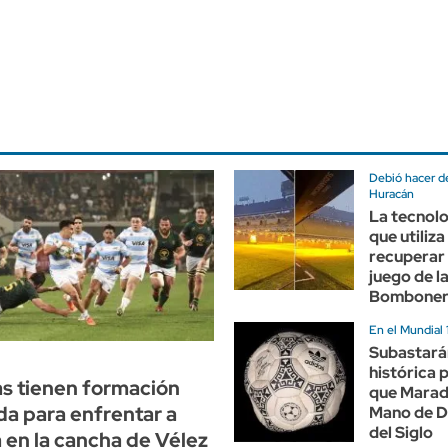
Debió hacer de
Huracán
La tecnolo
que utiliz
recuperar
juego de l
Bombone
En el Mundial
Subastará
histórica 
s tienen formación
que Marado
a para enfrentar a
Mano de Di
del Siglo
 en la cancha de Vélez