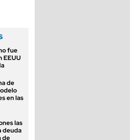
viernes de 10 a 18
s
no fue
en EEUU
da
na de
modelo
s en las
ones las
la deuda
a de