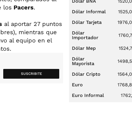
Dólar BNA
1520,
e los
Pacers
.
Dólar Informal
1525,
Dólar Tarjeta
1976,
s
al aportar 27 puntos
libres), mientras que
Dólar
1760,
Importador
vo al equipo en el
tos.
Dólar Mep
1524,
Dólar
1498,
Mayorista
Dólar Cripto
1564,
SUSCRIBITE
Euro
1768,
Euro Informal
1762,