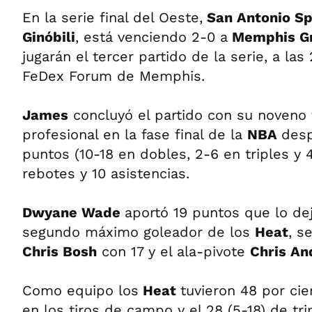
En la serie final del Oeste,
San Antonio Sp
Ginóbili
, está venciendo 2-0 a
Memphis Gr
jugarán el tercer partido de la serie, a las
FeDex Forum de Memphis.
James
concluyó el partido con su noveno 
profesional en la fase final de la
NBA
desp
puntos (10-18 en dobles, 2-6 en triples y 4
rebotes y 10 asistencias.
Dwyane Wade
aportó 19 puntos que lo de
segundo máximo goleador de los
Heat
, s
Chris Bosh
con 17 y el ala-pivote
Chris An
Como equipo los
Heat
tuvieron 48 por cie
en los tiros de campo y el 28 (5-18) de tr