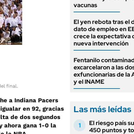
vacunas
El yen rebota tras el 
dato de empleo en E
crece la expectativa 
nueva intervención
Fentanilo contaminad
excarcelaron a las do
exfuncionarias de l
y el INAME
l final.
he a Indiana Pacers
Las más leídas
igualar en 92, gracias
alta de dos segundos
El riesgo país s
y ahora gana 1-0 la
450 puntos y t
de la NBA.