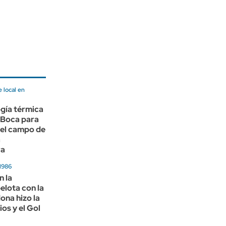
 local en
gía térmica
a Boca para
 el campo de
a
ra
 1986
n la
pelota con la
na hizo la
os y el Gol