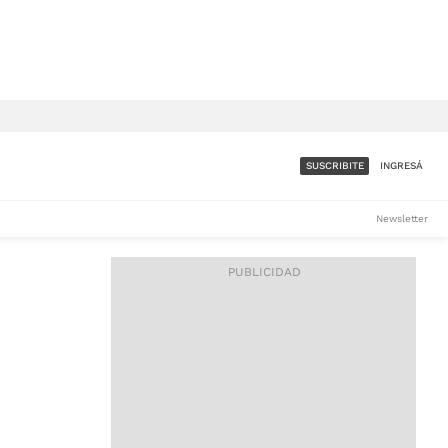
SUSCRIBITE
INGRESÁ
SUMATE A LA COMUNIDAD
Newsletter
DE ÁMBITO
LES
ACCESO FULL - $1.800/MES
ES
CORPORATIVO - CONSULTAR
Si tenés dudas comunicate
con nosotros a
IOS
suscripciones@ambito.com.ar
Llamanos al (54) 11 4556-
9147/48 o
al (54) 11 4449-3256 de lunes a