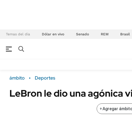
Temas del día
Dólar en vivo
Senado
REM
Brasil
NEGOCIOS
ÚLTIMAS NOTICIAS
Especiales Ámbito
ECONOMÍA
ámbito
Deportes
Real Estate
Banco de Datos
LeBron le dio una agónica v
Sustentabilidad
Campo
Seguros
FINANZAS
+
Agregar ámbito
ENERGY REPORT
Dólar
POLÍTICA
Mercados
Nacional