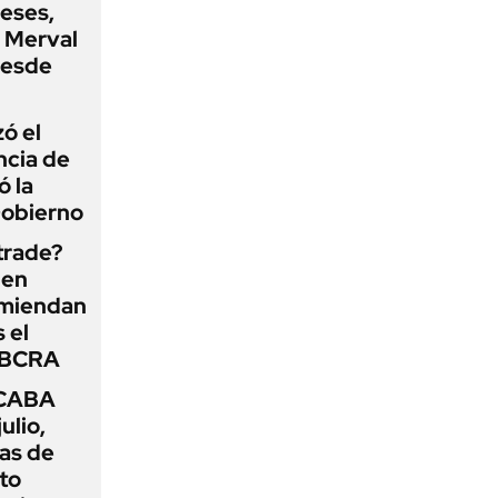
eses,
P Merval
desde
zó el
ncia de
ó la
Gobierno
 trade?
 en
omiendan
s el
l BCRA
 CABA
ulio,
as de
cto