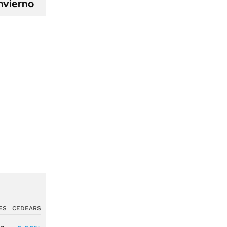
nvierno
ES
CEDEARS