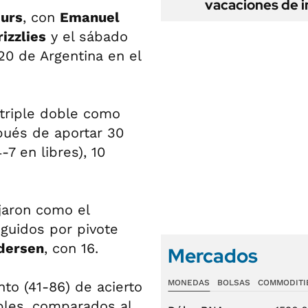
vacaciones de i
urs
, con
Emanuel
izzlies
y el sábado
 20 de Argentina en el
triple doble como
ués de aportar 30
-7 en libres), 10
jaron como el
eguidos por pivote
dersen
, con 16.
Mercados
MONEDAS
BOLSAS
COMMODITI
nto (41-86) de acierto
iples, comparados al