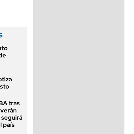
viernes de 10 a 18
s
nto
de
otiza
sto
BA tras
olverán
 seguirá
l país