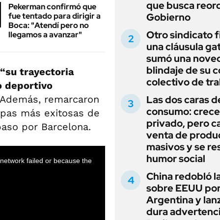
que busca reord
Pekerman confirmó que
fue tentado para dirigir a
Gobierno
Boca: "Atendí pero no
Otro sindicato 
llegamos a avanzar"
una cláusula gat
sumó una noved
blindaje de su 
“su trayectoria
colectivo de tr
o deportivo
 Además, remarcaron
Las dos caras d
consumo: crece 
tapas más exitosas de
privado, pero ca
paso por Barcelona.
venta de produ
masivos y se res
humor social
China redobló l
sobre EEUU po
Argentina y lan
dura advertenci