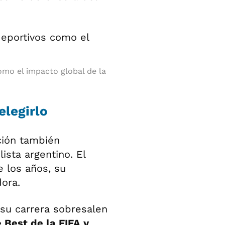
omo el impacto global de la
elegirlo
nción también
ista argentino. El
e los años, su
dora.
su carrera sobresalen
 Best de la FIFA y