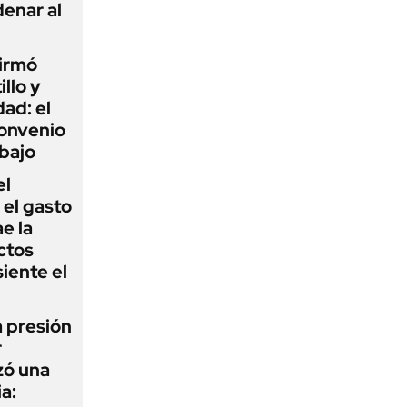
enar al
firmó
illo y
ad: el
convenio
abajo
el
el gasto
e la
ctos
iente el
a presión
r
zó una
a: