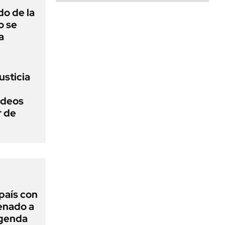
o de la
o se
a
usticia
ideos
r de
 país con
Senado a
agenda