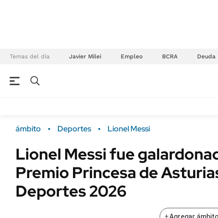
Temas del día
Javier Milei
Empleo
BCRA
Deuda
NEGOCIOS
ÚLTIMAS NOTICIAS
Especiales Ámbito
ECONOMÍA
ámbito
Deportes
Lionel Messi
Real Estate
Banco de Datos
Lionel Messi fue galardonad
Sustentabilidad
Campo
Premio Princesa de Asturias
Seguros
FINANZAS
ENERGY REPORT
Deportes 2026
Dólar
POLÍTICA
Mercados
+
Agregar ámbito
Nacional