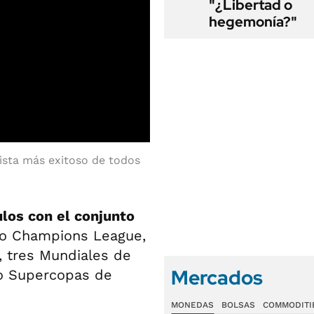
"¿Libertad o
hegemonía?"
lista más exitoso de todos
ulos con el conjunto
tro Champions League,
, tres Mundiales de
Mercados
o Supercopas de
MONEDAS
BOLSAS
COMMODITI