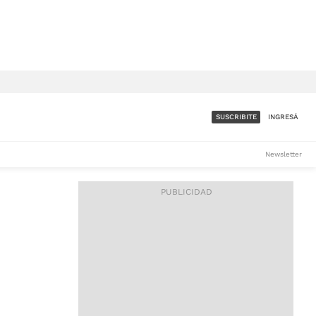
SUSCRIBITE
INGRESÁ
SUMATE A LA COMUNIDAD
Newsletter
DE ÁMBITO
LES
ACCESO FULL - $1.800/MES
ES
CORPORATIVO - CONSULTAR
Si tenés dudas comunicate
con nosotros a
IOS
suscripciones@ambito.com.ar
Llamanos al (54) 11 4556-
9147/48 o
al (54) 11 4449-3256 de lunes a