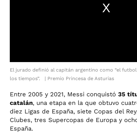
El jurado definió al capitán argentino como “el futbo
los tiempos”.
Premio Princesa de Asturias
Entre 2005 y 2021, Messi conquistó
35 tít
catalán
, una etapa en la que obtuvo cua
diez Ligas de España, siete Copas del Rey
Clubes, tres Supercopas de Europa y och
España.