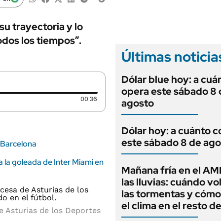
ANUARIO 2025
LIFESTYLE
EDICIÓN IMPRESA
AUTOS
su trayectoria y lo
odos los tiempos”.
Últimas noticia
Dólar blue hoy: a cuá
opera este sábado 8 
Duración: 36 segundos
00:36
agosto
Dólar hoy: a cuánto c
este sábado 8 de ago
l Barcelona
a la goleada de Inter Miami en
Mañana fría en el AM
las lluvias: cuándo v
las tormentas y cómo
el clima en el resto de
e Asturias de los Deportes