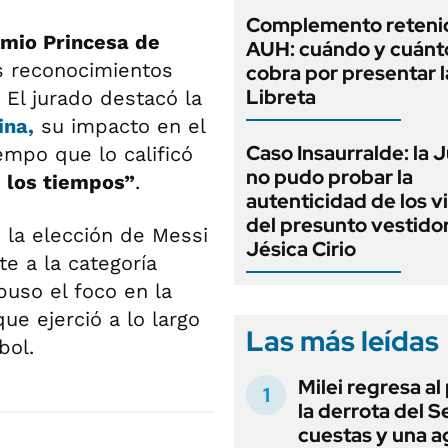
Complemento retenid
mio Princesa de
AUH: cuándo y cuánt
s reconocimientos
cobra por presentar l
Libreta
 El jurado destacó la
ina,
su impacto en el
Caso Insaurralde: la J
empo que lo calificó
no pudo probar la
s los tiempos”
.
autenticidad de los v
del presunto vestido
 la elección de Messi
Jésica Cirio
e a la categoría
puso el foco en la
ue ejerció a lo largo
Las más leídas
bol.
Milei regresa al
la derrota del 
cuestas y una 