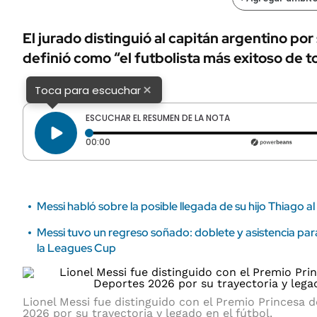
ÁMBITO DEBATE
Municipios
MEDIAKIT AMBITO DEBATE
El jurado distinguió al capitán argentino por 
URUGUAY
definió como “el futbolista más exitoso de t
×
Toca para escuchar
ESCUCHAR EL RESUMEN DE LA NOTA
Tiempo transcurrido: 0 segundos
00:00
Messi habló sobre la posible llegada de su hijo Thiago a
Messi tuvo un regreso soñado: doblete y asistencia par
la Leagues Cup
Lionel Messi fue distinguido con el Premio Princesa d
2026 por su trayectoria y legado en el fútbol.