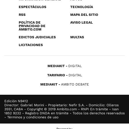
ESPECTÁCULOS
TECNOLOGÍA
RSS
MAPA DEL SITIO
POLÍTICA DE
AVISO LEGAL
PRIVACIDAD DE
ÁMBITO.COM
EDICTOS JUDICIALES
MULTAS
LICITACIONES
MEDIAKIT
DIGITAL
TARIFARIO
DIGITAL
MEDIAKIT
AMBITO DEBATE
Edición N9412
Director: Gabriel Morini - Propietario: Nefir S.A. - Domicilio: Olleros
3551, CABA - Copyright © 2019 Ambito.com - RNPI En trámite - Issn
1852 9232 - Registro DNDA en trámite - Todos los derechos reservados
- Términos y condiciones de uso