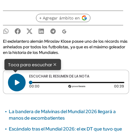
+ Agregar ámbito en
El exdelantero alemán Miroslav Klose posee uno de los récords más
anhelados por todos los futbolistas, ya que es el máximo goleador
en la historia de los Mundiales.
×
Toca para escuchar
ESCUCHAR EL RESUMEN DE LA NOTA
Tiempo transcurrido: 0 segundos
Dura
00:00
00:39
La bandera de Malvinas del Mundial 2026 llegará a
manos de excombatientes
Escándalo tras el Mundial 2026: el ex DT que tuvo que