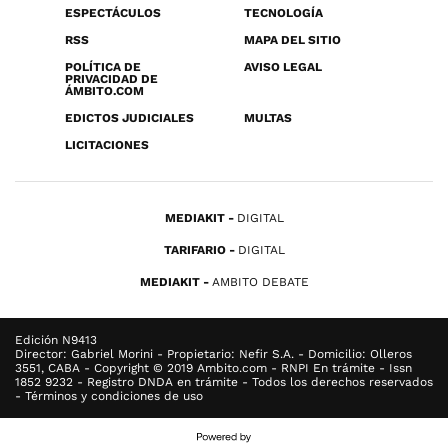
ESPECTÁCULOS
TECNOLOGÍA
RSS
MAPA DEL SITIO
POLÍTICA DE
AVISO LEGAL
PRIVACIDAD DE
ÁMBITO.COM
EDICTOS JUDICIALES
MULTAS
LICITACIONES
MEDIAKIT
DIGITAL
TARIFARIO
DIGITAL
MEDIAKIT
AMBITO DEBATE
Edición N9413
Director: Gabriel Morini - Propietario: Nefir S.A. - Domicilio: Olleros
3551, CABA - Copyright © 2019 Ambito.com - RNPI En trámite - Issn
1852 9232 - Registro DNDA en trámite - Todos los derechos reservados
- Términos y condiciones de uso