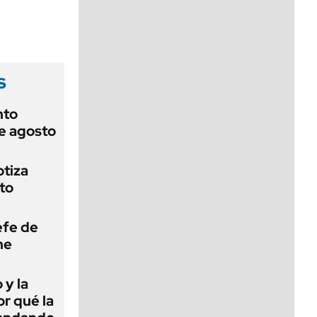
viernes de 10 a 18
s
nto
de agosto
otiza
to
efe de
ne
 y la
or qué la