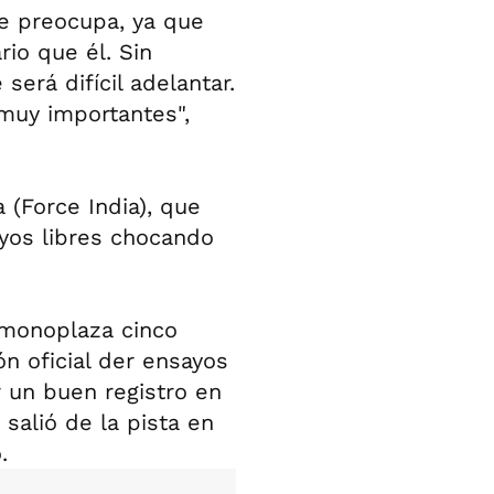
e preocupa, ya que
rio que él. Sin
rá difícil adelantar.
muy importantes",
a (Force India), que
ayos libres chocando
 monoplaza cinco
ón oficial der ensayos
r un buen registro en
salió de la pista en
.