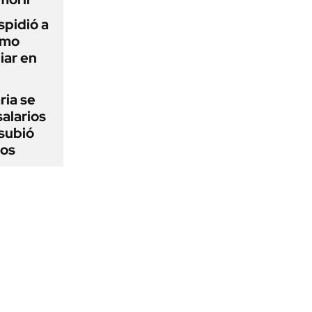
spidió a
imo
iar en
ria se
salarios
 subió
jos