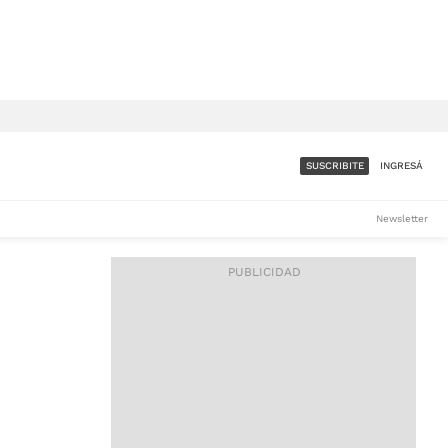
SUSCRIBITE
INGRESÁ
SUMATE A LA COMUNIDAD
Newsletter
DE ÁMBITO
LES
ACCESO FULL - $1.800/MES
ES
CORPORATIVO - CONSULTAR
Si tenés dudas comunicate
con nosotros a
IOS
suscripciones@ambito.com.ar
Llamanos al (54) 11 4556-
9147/48 o
al (54) 11 4449-3256 de lunes a