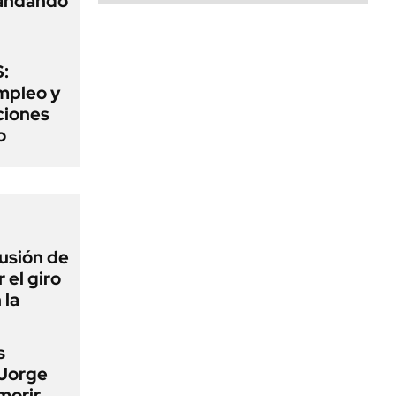
mandando
:
mpleo y
aciones
o
lusión de
 el giro
 la
s
 Jorge
morir