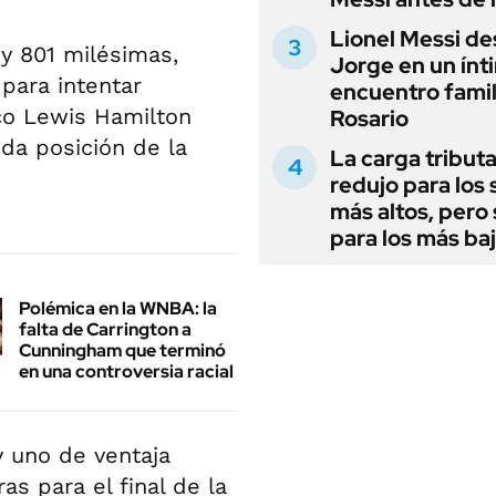
Lionel Messi de
y 801 milésimas,
Jorge en un ínt
para intentar
encuentro famil
ico Lewis Hamilton
Rosario
da posición de la
La carga tributa
redujo para los 
más altos, pero
para los más ba
Polémica en la WNBA: la
falta de Carrington a
Cunningham que terminó
en una controversia racial
y uno de ventaja
s para el final de la