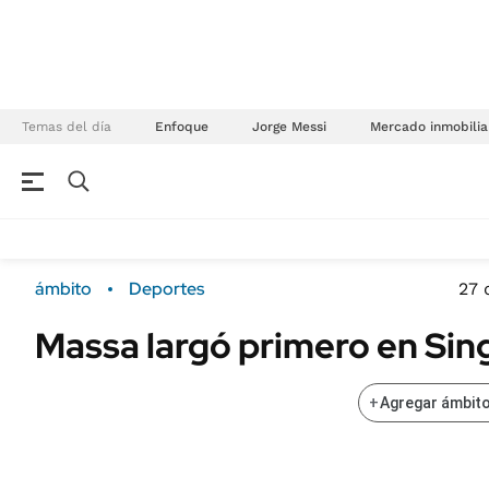
Temas del día
Enfoque
Jorge Messi
Mercado inmobilia
NEGOCIOS
ÚLTIMAS NOTICIAS
Especiales Ámbito
ECONOMÍA
ámbito
Deportes
27 
Real Estate
Banco de Datos
Massa largó primero en Sin
Sustentabilidad
Campo
Seguros
FINANZAS
+
Agregar ámbito
ENERGY REPORT
Dólar
POLÍTICA
Mercados
Nacional