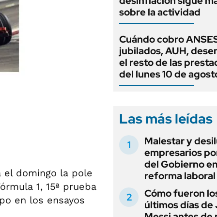
desinflación sigue 
sobre la actividad
Cuándo cobro ANSES
jubilados, AUH, dese
el resto de las prest
del lunes 10 de agost
Las más leídas
Malestar y desi
empresarios por
del Gobierno en
á el domingo la pole
reforma laboral
órmula 1, 15ª prueba
Cómo fueron lo
mpo en los ensayos
últimos días de
Messi antes de 