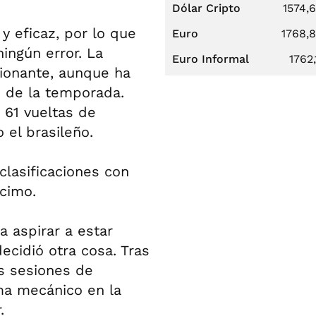
Dólar Cripto
1574,
 y eficaz, por lo que
Euro
1768,
ningún error. La
Euro Informal
1762,
ionante, aunque ha
s de la temporada.
 61 vueltas de
o el brasileño.
clasificaciones con
cimo.
a aspirar a estar
ecidió otra cosa. Tras
as sesiones de
ma mecánico en la
.