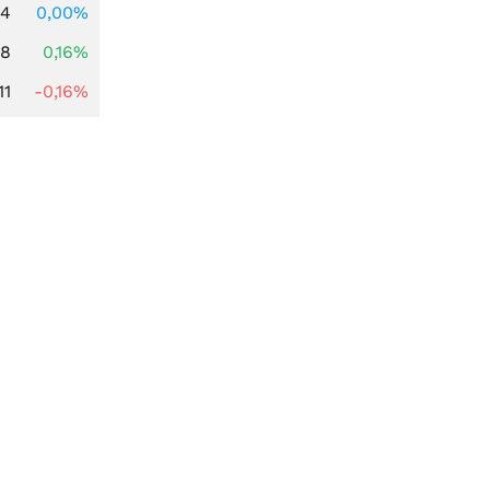
64
0,00%
88
0,16%
11
-0,16%