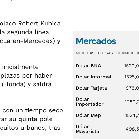
 polaco Robert Kubica
la segunda línea,
Mercados
(McLaren-Mercedes) y
MONEDAS
BOLSAS
COMMODITI
Dólar BNA
1520,
 inicialmente
 plazas por haber
Dólar Informal
1525,
 (Honda) y saldrá
Dólar Tarjeta
1976,
Dólar
1760,
Importador
, con un tiempo seco
Dólar Mep
1524,
ar su quinta pole
Dólar
rcuitos urbanos, tras
1498,
Mayorista