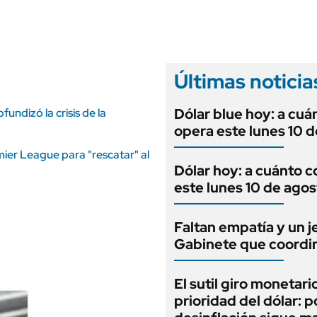
ANUARIO 2025
LIFESTYLE
EDICIÓN IMPRESA
AUTOS
Últimas noticia
Dólar blue hoy: a cuá
undizó la crisis de la
opera este lunes 10 
mier League para "rescatar" al
Dólar hoy: a cuánto c
este lunes 10 de agos
Faltan empatía y un j
Gabinete que coordi
El sutil giro monetario
prioridad del dólar: p