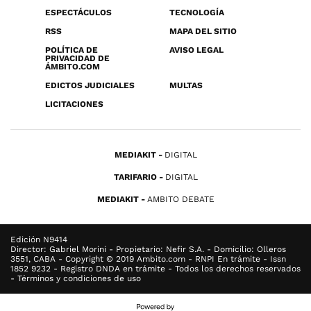
ESPECTÁCULOS
TECNOLOGÍA
RSS
MAPA DEL SITIO
POLÍTICA DE
AVISO LEGAL
PRIVACIDAD DE
ÁMBITO.COM
EDICTOS JUDICIALES
MULTAS
LICITACIONES
MEDIAKIT
DIGITAL
TARIFARIO
DIGITAL
MEDIAKIT
AMBITO DEBATE
Edición N9414
Director: Gabriel Morini - Propietario: Nefir S.A. - Domicilio: Olleros
3551, CABA - Copyright © 2019 Ambito.com - RNPI En trámite - Issn
1852 9232 - Registro DNDA en trámite - Todos los derechos reservados
- Términos y condiciones de uso