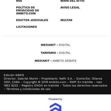
RSS
MAPA DEL SITIO
POLÍTICA DE
AVISO LEGAL
PRIVACIDAD DE
ÁMBITO.COM
EDICTOS JUDICIALES
MULTAS
LICITACIONES
MEDIAKIT
DIGITAL
TARIFARIO
DIGITAL
MEDIAKIT
AMBITO DEBATE
Edición N9415
Director: Gabriel Morini - Propietario: Nefir S.A. - Domicilio: Olleros
3551, CABA - Copyright © 2019 Ambito.com - RNPI En trámite - Issn
1852 9232 - Registro DNDA en trámite - Todos los derechos reservados
- Términos y condiciones de uso