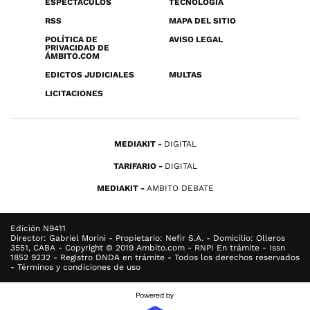
ESPECTÁCULOS
TECNOLOGÍA
RSS
MAPA DEL SITIO
POLÍTICA DE
AVISO LEGAL
PRIVACIDAD DE
ÁMBITO.COM
EDICTOS JUDICIALES
MULTAS
LICITACIONES
MEDIAKIT
DIGITAL
TARIFARIO
DIGITAL
MEDIAKIT
AMBITO DEBATE
Edición N9411
Director: Gabriel Morini - Propietario: Nefir S.A. - Domicilio: Olleros
3551, CABA - Copyright © 2019 Ambito.com - RNPI En trámite - Issn
1852 9232 - Registro DNDA en trámite - Todos los derechos reservados
- Términos y condiciones de uso