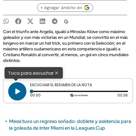
+ Agregar ámbito en
Con el triunfo ante Argelia, igualó a Miroslav Klose como máximo
goleador y con más victorias en un Mundial; se convirtió en el más
longevo en marcar un hat trick, su primero con la Selección; en el
máximo artillero sudamericano en esta competencia e igualó a
Cristiano Ronaldo al convertir, al menos, un gol en cinco mundiales
distintos.
×
Toca para escuchar
ESCUCHAR EL RESUMEN DE LA NOTA
Tiempo transcurrido: 0 segundos
Dura
00:00
00:36
Messi tuvo un regreso soñado: doblete y asistencia para
la goleada de Inter Miami en la Leagues Cup