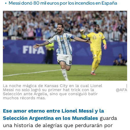
Messi donó 80 mil euros por los incendios en España
La noche mágica de Kansas City en la cual Lionel
Messi no solo logró su primer hat trick con la
@AFA
Selección ante Argelia, sino que consiguió batir
muchos récords mas.
Ese amor eterno entre Lionel Messi y la
Selección Argentina en los Mundiales
guarda
una historia de alegrías que perdurarán por