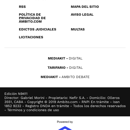
RSS
MAPA DEL SITIO
POLÍTICA DE
AVISO LEGAL
PRIVACIDAD DE
ÁMBITO.COM
EDICTOS JUDICIALES
MULTAS
LICITACIONES
MEDIAKIT
DIGITAL
TARIFARIO
DIGITAL
MEDIAKIT
AMBITO DEBATE
Edición N9411
Director: Gabriel Morini - Propietario: Nefir S.A. - Domicilio: Olleros
3551, CABA - Copyright © 2019 Ambito.com - RNPI En trámite - Issn
1852 9232 - Registro DNDA en trámite - Todos los derechos reservados
- Términos y condiciones de uso