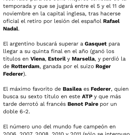
temporada y que se jugará entre el 5 y el 11 de
noviembre en la capital inglesa, tras hacerse
oficial el retiro por lesión del español
Rafael
Nadal
.
El argentino buscará superar a
Gasquet
para
llegar a su quinta final en el año (ganó los
títulos en
Viena
,
Estoril
y
Marsella
, y perdió la
de
Rotterdam
, ganada por el suizo
Roger
Federer
).
El máximo favorito de
Basilea
es
Federer
, quien
busca su sexto título en este
ATP
y que más
tarde derrotó al francés
Benot Paire
por un
doble 6-2.
El número uno del mundo fue campeón en
2006, 2007, 2008, 2010 y 2011 (sólo se interpuso