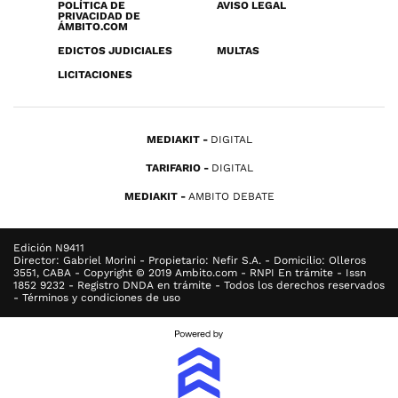
POLÍTICA DE
AVISO LEGAL
PRIVACIDAD DE
ÁMBITO.COM
EDICTOS JUDICIALES
MULTAS
LICITACIONES
MEDIAKIT
DIGITAL
TARIFARIO
DIGITAL
MEDIAKIT
AMBITO DEBATE
Edición N9411
Director: Gabriel Morini - Propietario: Nefir S.A. - Domicilio: Olleros
3551, CABA - Copyright © 2019 Ambito.com - RNPI En trámite - Issn
1852 9232 - Registro DNDA en trámite - Todos los derechos reservados
- Términos y condiciones de uso