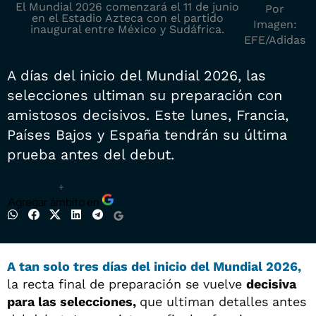
El Mundial 2026 comenzará el 11 de junio
Por
en el Estadio Azteca con el partido
Imagen:
inaugural entre México y Sudáfrica.
EFE/Adidas
A días del inicio del Mundial 2026, las
selecciones ultiman su preparación con
amistosos decisivos. Este lunes, Francia,
Países Bajos y España tendrán su última
prueba antes del debut.
+
Agregar ámbito en
A tan solo tres días del inicio del Mundial 2026,
la recta final de preparación se vuelve
decisiva
para las selecciones,
que ultiman detalles antes