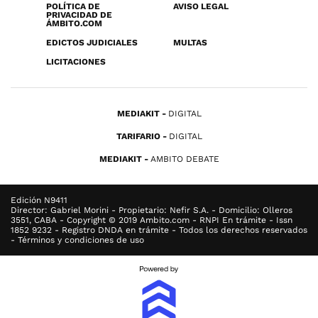
POLÍTICA DE
AVISO LEGAL
PRIVACIDAD DE
ÁMBITO.COM
EDICTOS JUDICIALES
MULTAS
LICITACIONES
MEDIAKIT
DIGITAL
TARIFARIO
DIGITAL
MEDIAKIT
AMBITO DEBATE
Edición N9411
Director: Gabriel Morini - Propietario: Nefir S.A. - Domicilio: Olleros
3551, CABA - Copyright © 2019 Ambito.com - RNPI En trámite - Issn
1852 9232 - Registro DNDA en trámite - Todos los derechos reservados
- Términos y condiciones de uso