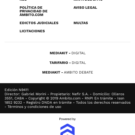
POLÍTICA DE
AVISO LEGAL
PRIVACIDAD DE
ÁMBITO.COM
EDICTOS JUDICIALES
MULTAS
LICITACIONES
MEDIAKIT
DIGITAL
TARIFARIO
DIGITAL
MEDIAKIT
AMBITO DEBATE
Edición N9411
Director: Gabriel Morini - Propietario: Nefir S.A. - Domicilio: Olleros
3551, CABA - Copyright © 2019 Ambito.com - RNPI En trámite - Issn
1852 9232 - Registro DNDA en trámite - Todos los derechos reservados
- Términos y condiciones de uso