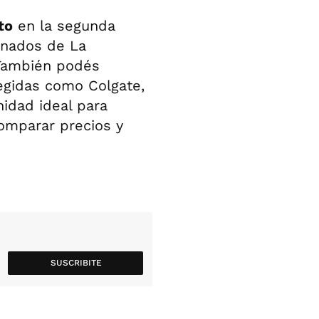
to
en la segunda
onados de La
 También podés
egidas como Colgate,
idad ideal para
comparar precios y
SUSCRIBITE