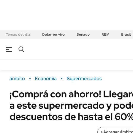
Temas del día
Dólar en vivo
Senado
REM
Brasil
NEGOCIOS
ÚLTIMAS NOTICIAS
Especiales Ámbito
ECONOMÍA
ámbito
Economía
Supermercados
Real Estate
Banco de Datos
¡Comprá con ahorro! Llegaro
Sustentabilidad
Campo
a este supermercado y pod
Seguros
FINANZAS
ENERGY REPORT
descuentos de hasta el 60
Dólar
POLÍTICA
Mercados
+
Agregar ámbito
Nacional