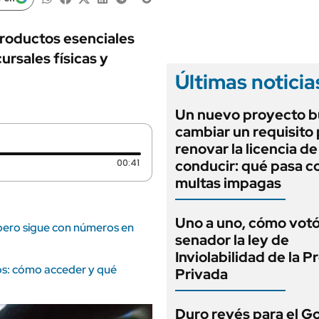
ANUARIO 2025
LIFESTYLE
EDICIÓN IMPRESA
AUTOS
roductos esenciales
ursales físicas y
Últimas noticia
Un nuevo proyecto b
cambiar un requisito
renovar la licencia de
Duración: 41 segundos
00:41
conducir: qué pasa co
multas impagas
Uno a uno, cómo vot
 pero sigue con números en
senador la ley de
Inviolabilidad de la 
s: cómo acceder y qué
Privada
Duro revés para el G