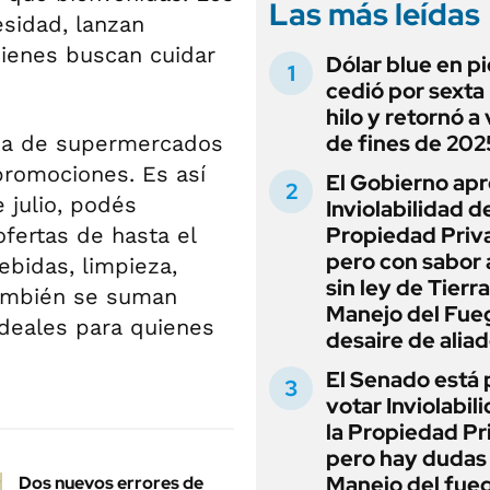
Las más leídas
esidad, lanzan
ienes buscan cuidar
Dólar blue en p
cedió por sexta 
hilo y retornó a
de fines de 202
ena de supermercados
promociones. Es así
El Gobierno apr
 julio, podés
Inviolabilidad de
Propiedad Priv
ofertas de hasta el
pero con sabor
bidas, limpieza,
sin ley de Tierra
También se suman
Manejo del Fue
ideales para quienes
desaire de alia
El Senado está 
votar Inviolabil
la Propiedad Pr
pero hay dudas
Manejo del fue
Dos nuevos errores de