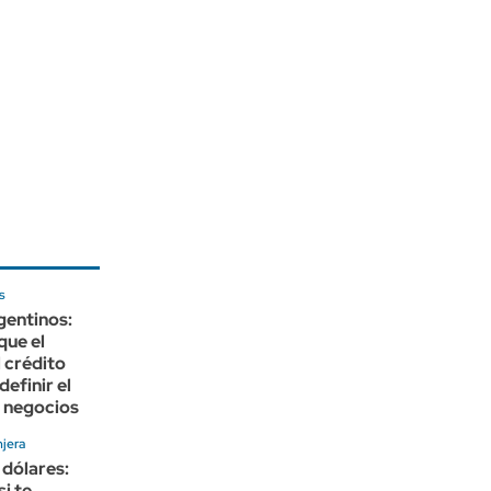
s
gentinos:
que el
 crédito
definir el
 negocios
jera
 dólares:
si te