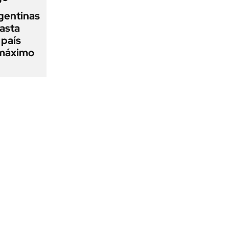
gentinas
asta
 país
 máximo