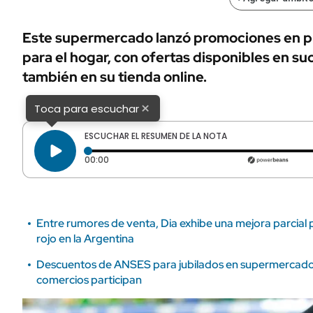
ÁMBITO DEBATE
Municipios
MEDIAKIT AMBITO DEBATE
Este supermercado lanzó promociones en p
URUGUAY
para el hogar, con ofertas disponibles en suc
también en su tienda online.
×
Toca para escuchar
ESCUCHAR EL RESUMEN DE LA NOTA
Tiempo transcurrido: 0 segundos
00:00
Entre rumores de venta, Dia exhibe una mejora parcial
rojo en la Argentina
Descuentos de ANSES para jubilados en supermercado
comercios participan