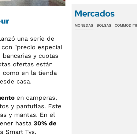
Mercados
our
MONEDAS
BOLSAS
COMMODITI
anzó una serie de
con "precio especial
 bancarias y cuotas
tas ofertas están
s como en la tienda
desde casa.
uento
en camperas,
tos y pantuflas. Este
as y mantas. En el
tener hasta
30% de
s Smart Tvs.