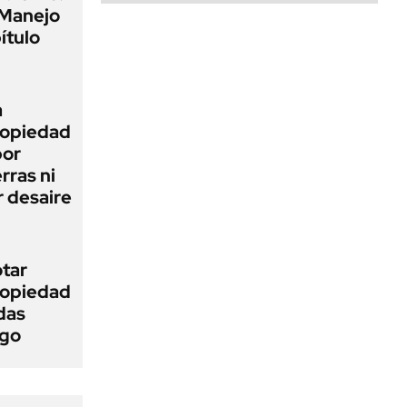
 Manejo
ítulo
a
Propiedad
bor
rras ni
 desaire
otar
Propiedad
das
ego