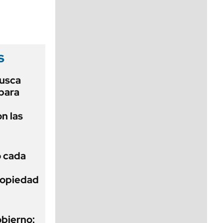
viernes de 10 a 18
s
usca
 para
n las
ó cada
Propiedad
obierno: