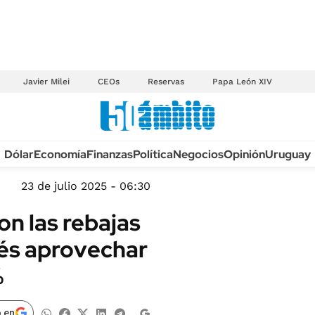
Javier Milei
CEOs
Reservas
Papa León XIV
Anuario autos 2026
Dólar
Economía
Finanzas
Política
Negocios
Opinión
Uruguay
TECNOLOGÍA
NOVEDADES FISCA
MÉXICO
23 de julio 2025 - 06:30
EDICTOS JUDICIAL
OPINIÓN
n las rebajas
MULTAS
MUNDO
és aprovechar
LICITACIONES
INFORMACIÓN GENERAL
%
CUADROS TARIFAR
ESPECTÁCULOS
RECALL
DEPORTES
 en