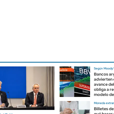
Según Moody'
Bancos ar
advierten 
avance del
obliga a re
modelo de
Moneda extran
Billetes de
qué hacer 