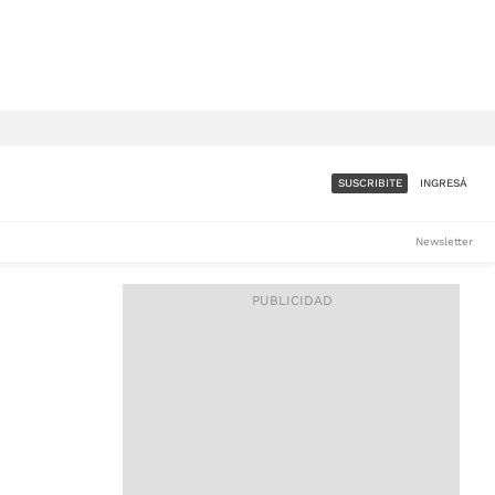
SUSCRIBITE
INGRESÁ
SUMATE A LA COMUNIDAD
Newsletter
DE ÁMBITO
LES
ACCESO FULL - $1.800/MES
ES
CORPORATIVO - CONSULTAR
Si tenés dudas comunicate
con nosotros a
IOS
suscripciones@ambito.com.ar
Llamanos al (54) 11 4556-
9147/48 o
al (54) 11 4449-3256 de lunes a