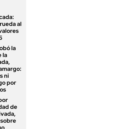
icada:
rueda al
 valores
5
obó la
 la
ada,
 amargo:
s ni
go por
dos
por
idad de
ivada,
 sobre
go