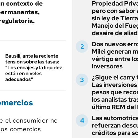
Propiedad Priv
un contexto de
pero con sabor
 permanentes,
sin ley de Tierra
regulatoria.
Manejo del Fue
desaire de alia
Dos nuevos err
Milei generan 
Bausili, ante la reciente
vértigo entre lo
tensión sobre las tasas:
inversores
"Los encajes y la liquidez
están en niveles
¿Sigue el carry
adecuados"
Las inversiones
pesos que rec
los analistas tra
omercios
último REM de
Las automotric
e el consumidor no
refuerzan desc
 los comercios
créditos para s