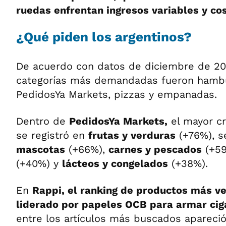
ruedas enfrentan ingresos variables y cos
¿Qué piden los argentinos?
De acuerdo con datos de diciembre de 20
categorías más demandadas fueron hambu
PedidosYa Markets, pizzas y empanadas.
Dentro de
PedidosYa Markets,
el mayor cr
se registró en
frutas y verduras
(+76%), s
mascotas
(+66%),
carnes y pescados
(+5
(+40%) y
lácteos y congelados
(+38%).
En
Rappi, el ranking de productos más v
liderado por papeles OCB para armar ciga
entre los artículos más buscados apareci