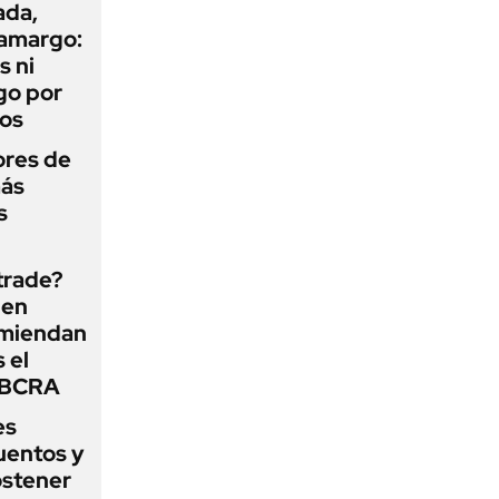
ada,
 amargo:
s ni
go por
dos
ores de
más
s
 trade?
 en
omiendan
s el
l BCRA
es
uentos y
ostener