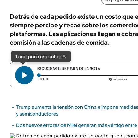
ÁMBITO DEBATE
Municipios
MEDIAKIT AMBITO DEBATE
Detrás de cada pedido existe un costo que 
URUGUAY
siempre percibe y recae sobre los comercios
plataformas. Las aplicaciones llegan a cobr
comisión a las cadenas de comida.
×
Toca para escuchar
ESCUCHAR EL RESUMEN DE LA NOTA
Tiempo transcurrido: 0 segundos
00:00
Trump aumenta la tensión con China e impone medidas 
y semiconductores
Dos nuevos errores de Milei generan más vértigo entre 