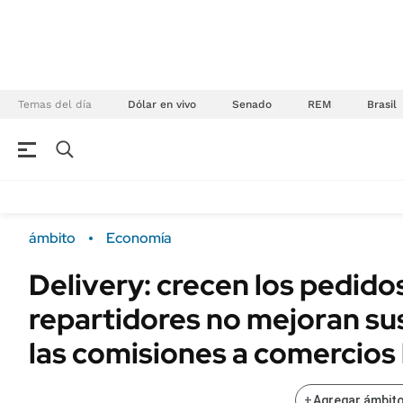
Temas del día
Dólar en vivo
Senado
REM
Brasil
NEGOCIOS
ÚLTIMAS NOTICIAS
Especiales Ámbito
ECONOMÍA
ámbito
Economía
Real Estate
Banco de Datos
Delivery: crecen los pedidos
Sustentabilidad
Campo
repartidores no mejoran sus
Seguros
FINANZAS
ENERGY REPORT
las comisiones a comercios 
Dólar
POLÍTICA
Mercados
+
Agregar ámbito
Nacional