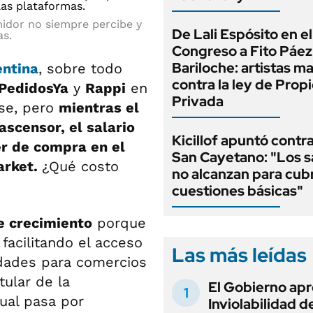
idor no siempre percibe y
De Lali Espósito en el
as.
Congreso a Fito Páez
Bariloche: artistas m
entina
, sobre todo
contra la ley de Prop
PedidosYa
y
Rappi
en
Privada
ose, pero
mientras el
scensor, el salario
Kicillof apuntó contra
er de compra en el
San Cayetano: "Los s
arket.
¿Qué costo
no alcanzan para cubr
cuestiones básicas"
e crecimiento
porque
facilitando el acceso
Las más leídas
dades para comercios
itular de la
El Gobierno apr
tual pasa por
Inviolabilidad de