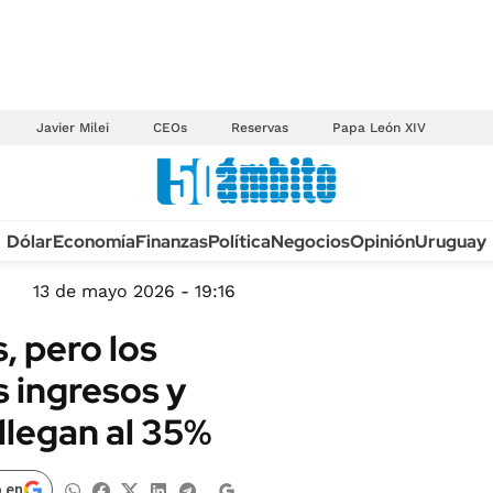
Javier Milei
CEOs
Reservas
Papa León XIV
Anuario autos 2026
Dólar
Economía
Finanzas
Política
Negocios
Opinión
Uruguay
TECNOLOGÍA
NOVEDADES FISCA
MÉXICO
13 de mayo 2026 - 19:16
EDICTOS JUDICIAL
OPINIÓN
, pero los
MULTAS
MUNDO
 ingresos y
LICITACIONES
INFORMACIÓN GENERAL
llegan al 35%
CUADROS TARIFAR
ESPECTÁCULOS
RECALL
DEPORTES
 en