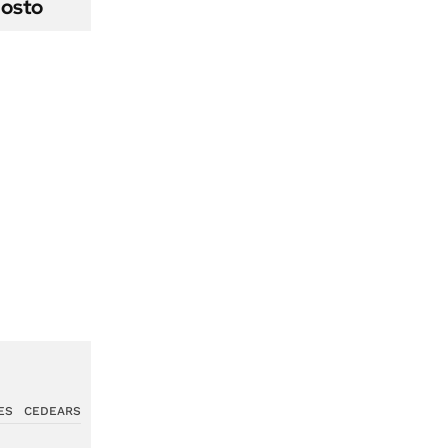
gosto
ES
CEDEARS