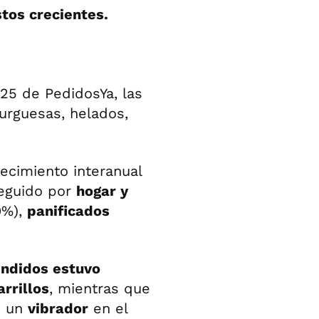
tos crecientes.
25 de PedidosYa, las
rguesas, helados,
ecimiento interanual
eguido por
hogar y
9%),
panificados
endidos estuvo
rrillos
, mientras que
ó un
vibrador
en el