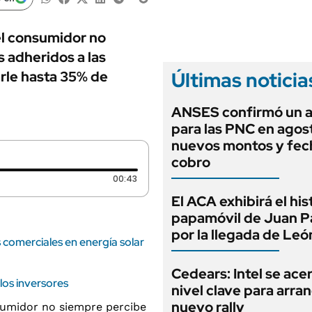
ANUARIO 2025
LIFESTYLE
EDICIÓN IMPRESA
AUTOS
el consumidor no
 adheridos a las
Últimas noticia
arle hasta 35% de
ANSES confirmó un 
para las PNC en agos
nuevos montos y fec
cobro
Duración: 43 segundos
00:43
El ACA exhibirá el his
papamóvil de Juan Pa
por la llegada de Leó
comerciales en energía solar
Cedears: Intel se ace
los inversores
nivel clave para arra
nuevo rally