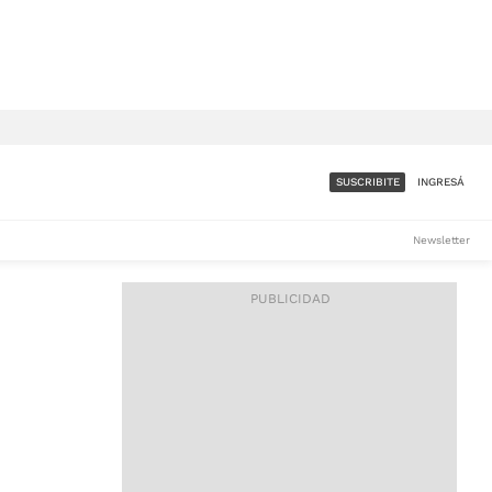
SUSCRIBITE
INGRESÁ
SUMATE A LA COMUNIDAD
Newsletter
DE ÁMBITO
LES
ACCESO FULL - $1.800/MES
ES
CORPORATIVO - CONSULTAR
Si tenés dudas comunicate
con nosotros a
IOS
suscripciones@ambito.com.ar
Llamanos al (54) 11 4556-
9147/48 o
al (54) 11 4449-3256 de lunes a