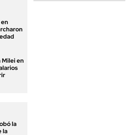
 en
archaron
iedad
 Milei en
alarios
ir
obó la
 la