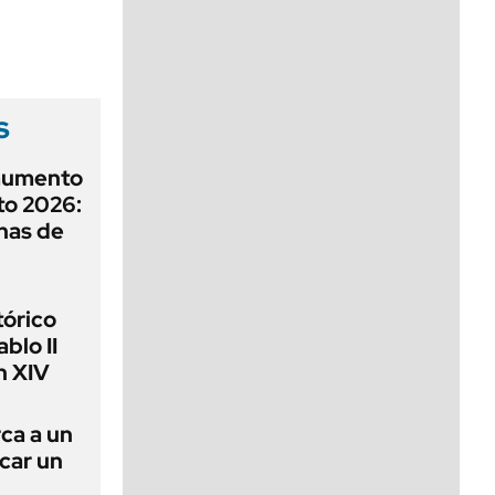
viernes de 10 a 18
s
aumento
to 2026:
has de
tórico
blo II
n XIV
rca a un
ncar un