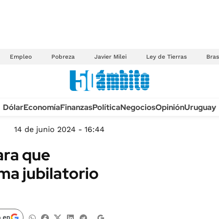
Empleo
Pobreza
Javier Milei
Ley de Tierras
Bras
Anuario autos 2026
Dólar
Economía
Finanzas
Política
Negocios
Opinión
Uruguay
TECNOLOGÍA
NOVEDADES FISCA
MÉXICO
14 de junio 2024 - 16:44
EDICTOS JUDICIAL
OPINIÓN
ara que
MULTAS
MUNDO
ma jubilatorio
LICITACIONES
INFORMACIÓN GENERAL
CUADROS TARIFAR
ESPECTÁCULOS
RECALL
DEPORTES
 en