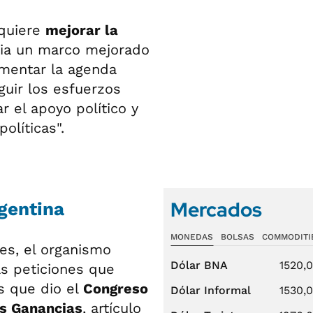
equiere
mejorar la
acia un marco mejorado
ementar la agenda
guir los esfuerzos
ar el apoyo político y
olíticas".
Mercados
gentina
MONEDAS
BOLSAS
COMMODITI
es, el organismo
Dólar BNA
1520,
as peticiones que
es que dio el
Congreso
Dólar Informal
1530,
s Ganancias
, artículo