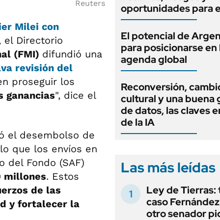
Reuters
oportunidades para e
ier Milei con
El potencial de Argen
, el Directorio
para posicionarse en 
nal (FMI)
difundió una
agenda global
va revisión del
en proseguir los
Reconversión, cambi
s ganancias
", dice el
cultural y una buena 
de datos, las claves e
de la IA
icó el desembolso de
 lo que los envíos en
o del Fondo (SAF)
Las más leídas
 millones
. Estos
Ley de Tierras: 
uerzos de las
caso Fernández 
d y fortalecer la
otro senador pi