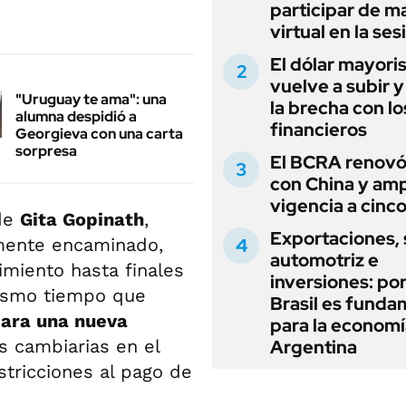
participar de m
virtual en la ses
El dólar mayori
vuelve a subir y
"Uruguay te ama": una
la brecha con lo
alumna despidió a
financieros
Georgieva con una carta
sorpresa
El BCRA renovó
con China y amp
vigencia a cinc
 de
Gita Gopinath
,
Exportaciones, 
mente encaminado,
automotriz e
imiento hasta finales
inversiones: po
mismo tiempo que
Brasil es funda
para una nueva
para la economí
s cambiarias en el
Argentina
estricciones al pago de