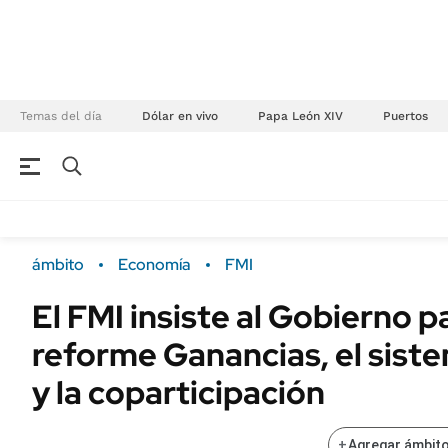
Temas del día
Dólar en vivo
Papa León XIV
Puertos
NEGOCIOS
ÚLTIMAS NOTICIAS
Especiales Ámbito
ECONOMÍA
ámbito
Economía
FMI
Real Estate
Banco de Datos
El FMI insiste al Gobierno p
Sustentabilidad
Campo
reforme Ganancias, el siste
Seguros
FINANZAS
ENERGY REPORT
y la coparticipación
Dólar
POLÍTICA
Mercados
+
Agregar ámbito
Nacional