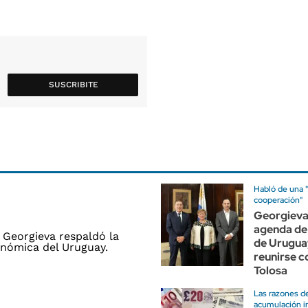
SUSCRIBITE
Habló de una "
cooperación"
Georgieva
agenda de
de Urugua
reunirse 
Tolosa
Las razones d
acumulación i