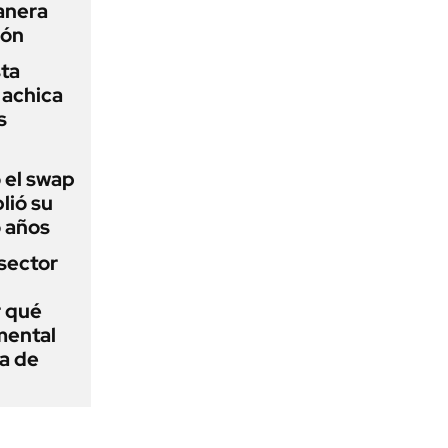
anera
ión
sta
 achica
s
 el swap
lió su
o años
sector
r qué
mental
a de