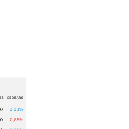
ES
CEDEARS
00
0,00%
00
-0,65%