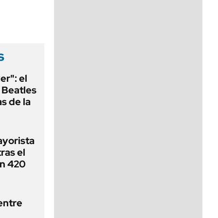
viernes de 10 a 18
s
r": el
 Beatles
s de la
ayorista
ras el
en 420
entre