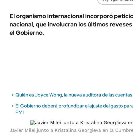
ÁMBITO DEBATE
Municipios
MEDIAKIT AMBITO DEBATE
El organismo internacional incorporó peticio
URUGUAY
nacional, que involucran los últimos reveses 
el Gobierno.
Quién es Joyce Wong, la nueva auditora de las cuentas
El Gobierno deberá profundizar el ajuste del gasto para 
FMI
Javier Milei junto a Kristalina Georgieva en la Cumbre