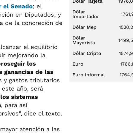
Dólar Tarjeta
1976,
r el Senado
; el
Dólar
ción en Diputados; y
1761,
Importador
ra de la concreción de
Dólar Mep
1520,
Dólar
1499,
Mayorista
canzar el equilibrio
Dólar Cripto
1574,
uir mejorando la
roseguir los
Euro
1766,
s ganancias de las
Euro Informal
1764,
s y gastos tributarios
e este año, será
 los sistemas
n
, para así
sivos", dice el texto.
"mayor atención a las