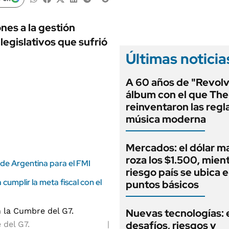
ANUARIO 2025
LIFESTYLE
EDICIÓN IMPRESA
AUTOS
nes a la gestión
legislativos que sufrió
Últimas noticia
A 60 años de "Revolve
álbum con el que The
reinventaron las regla
música moderna
Mercados: el dólar m
roza los $1.500, mient
 de Argentina para el FMI
riesgo país se ubica 
cumplir la meta fiscal con el
puntos básicos
Nuevas tecnologías: 
desafíos, riesgos y
 del G7.