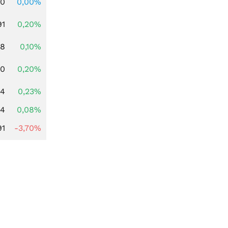
00
0,00%
91
0,20%
28
0,10%
50
0,20%
94
0,23%
14
0,08%
91
-3,70%