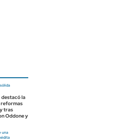
sólida
 destacó la
 reformas
y tras
con Oddone y
e una
nédita