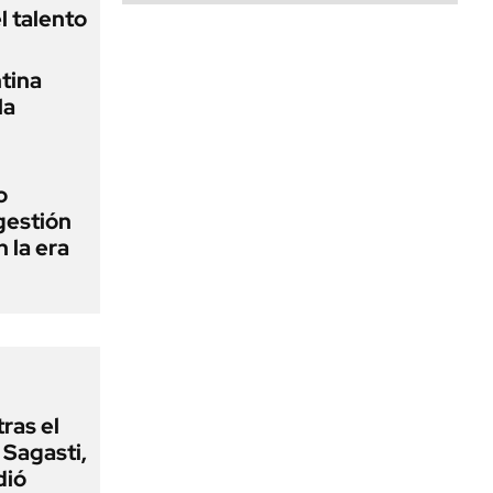
l talento
tina
la
o
gestión
n la era
tras el
Sagasti,
dió