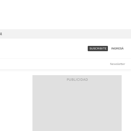
il
SUSCRIBITE
INGRESÁ
SUMATE A LA COMUNIDAD
Newsletter
DE ÁMBITO
LES
ACCESO FULL - $1.800/MES
ES
CORPORATIVO - CONSULTAR
Si tenés dudas comunicate
con nosotros a
IOS
suscripciones@ambito.com.ar
Llamanos al (54) 11 4556-
9147/48 o
al (54) 11 4449-3256 de lunes a