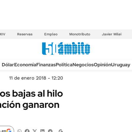
XIV
Reservas
Empleo
Monotributo
Javier Milei
Anuario autos 2026
Dólar
Economía
Finanzas
Política
Negocios
Opinión
Uruguay
TECNOLOGÍA
NOVEDADES FISCA
MÉXICO
11 de enero 2018 - 12:20
EDICTOS JUDICIAL
OPINIÓN
s bajas al hilo
MULTAS
MUNDO
lación ganaron
LICITACIONES
INFORMACIÓN GENERAL
CUADROS TARIFAR
ESPECTÁCULOS
RECALL
DEPORTES
 en