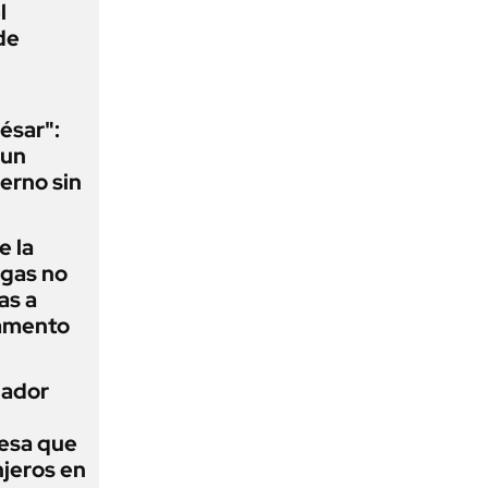
l
de
ésar":
 un
erno sin
e la
agas no
as a
camento
nador
esa que
njeros en