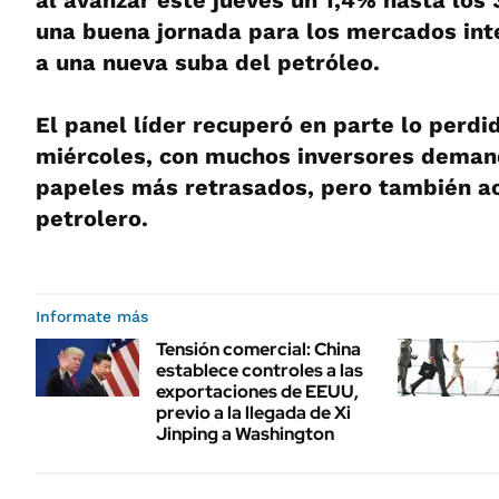
al avanzar este jueves un 1,4% hasta los 
una buena jornada para los mercados int
a una nueva suba del petróleo.
El panel líder recuperó en parte lo perdi
miércoles, con muchos inversores deman
papeles más retrasados, pero también ac
petrolero.
Informate más
Tensión comercial: China
establece controles a las
exportaciones de EEUU,
previo a la llegada de Xi
Jinping a Washington