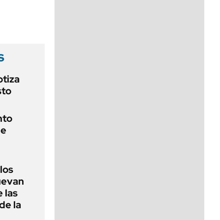
viernes de 10 a 18
s
otiza
sto
nto
de
 los
nuevan
 las
de la