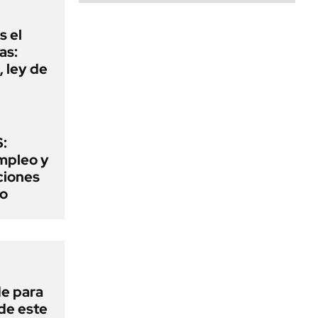
s el
as:
 ley de
:
mpleo y
aciones
to
de para
 de este