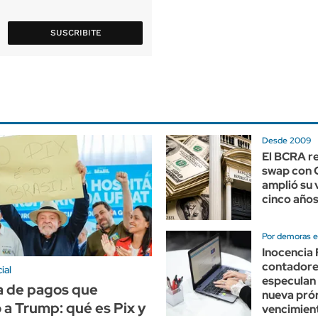
SUSCRIBITE
Desde 2009
El BCRA r
swap con 
amplió su 
cinco año
Por demoras e
Inocencia 
contadore
ial
especulan
a de pagos que
nueva prór
 a Trump: qué es Pix y
vencimien