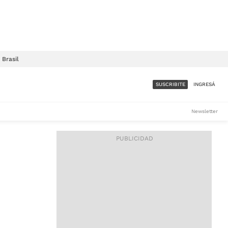
Brasil
SUSCRIBITE
INGRESÁ
SUMATE A LA COMUNIDAD
Newsletter
DE ÁMBITO
LES
ACCESO FULL - $1.800/MES
ES
CORPORATIVO - CONSULTAR
Si tenés dudas comunicate
con nosotros a
IOS
suscripciones@ambito.com.ar
Llamanos al (54) 11 4556-
9147/48 o
al (54) 11 4449-3256 de lunes a