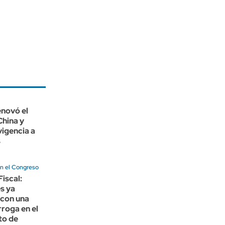
enovó el
China y
vigencia a
s
n el Congreso
Fiscal:
s ya
 con una
roga en el
to de