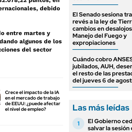
32.078,22 puntos, en
ernacionales, debido
El Senado sesiona tra
revés a la ley de Tierr
cambios en desalojos,
do entre martes y
Manejo del Fuego y
dando algunos de los
expropiaciones
ciones del sector
Cuándo cobro ANSES
jubilados, AUH, dese
el resto de las prest
del jueves 6 de agos
Crece el impacto de la IA
en el mercado de trabajo
de EEUU: ¿puede afectar
Las más leídas
el nivel de empleo?
El Gobierno ce
salvar la sesión