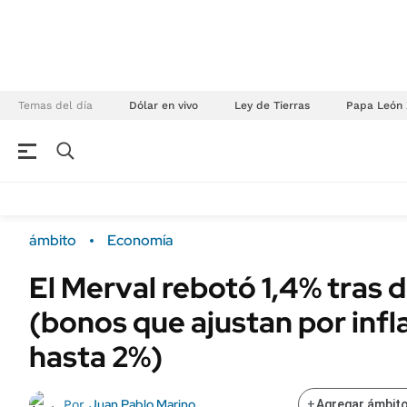
Temas del día
Dólar en vivo
Ley de Tierras
Papa León 
NEGOCIOS
ÚLTIMAS NOTICIAS
Especiales Ámbito
ECONOMÍA
ámbito
Economía
Real Estate
Banco de Datos
El Merval rebotó 1,4% tras do
Sustentabilidad
Campo
(bonos que ajustan por inf
Seguros
FINANZAS
ENERGY REPORT
hasta 2%)
Dólar
POLÍTICA
Mercados
Juan Pablo Marino
Por
+
Agregar ámbito
Nacional