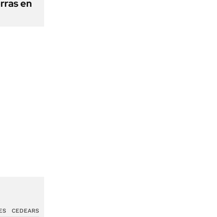
erras en
ES
CEDEARS