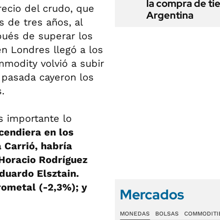
la compra de ti
recio del crudo, que
Argentina
de tres años, al
pués de superar los
en Londres llegó a los
modity volvió a subir
pasada cayeron los
.
s importante lo
cendiera en los
 Carrió, habría
 Horacio Rodríguez
duardo Elsztain.
rometal (-2,3%); y
Mercados
MONEDAS
BOLSAS
COMMODITI