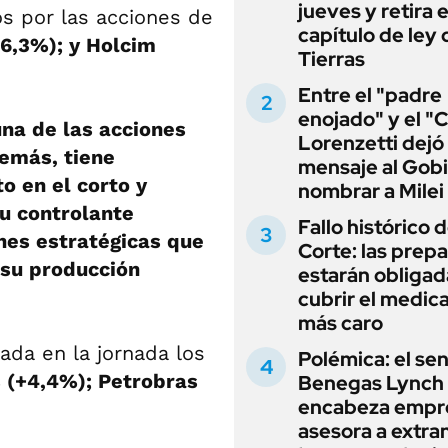
jueves y retira e
s por las acciones de
capítulo de ley 
+6,3%); y Holcim
Tierras
Entre el "padre
enojado" y el "C
na de las acciones
Lorenzetti dejó
demás, tiene
mensaje al Gobi
o en el corto y
nombrar a Milei
u controlante
Fallo histórico d
ones estratégicas que
Corte: las prep
 su producción
estarán obligad
cubrir el medi
más caro
da en la jornada los
Polémica: el se
s (+4,4%); Petrobras
Benegas Lynch
encabeza empr
asesora a extra