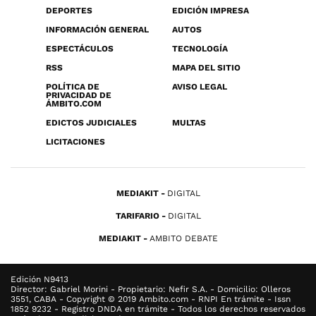
DEPORTES
EDICIÓN IMPRESA
INFORMACIÓN GENERAL
AUTOS
ESPECTÁCULOS
TECNOLOGÍA
RSS
MAPA DEL SITIO
POLÍTICA DE
AVISO LEGAL
PRIVACIDAD DE
ÁMBITO.COM
EDICTOS JUDICIALES
MULTAS
LICITACIONES
MEDIAKIT
DIGITAL
TARIFARIO
DIGITAL
MEDIAKIT
AMBITO DEBATE
Edición N9413
Director: Gabriel Morini - Propietario: Nefir S.A. - Domicilio: Olleros
3551, CABA - Copyright © 2019 Ambito.com - RNPI En trámite - Issn
1852 9232 - Registro DNDA en trámite - Todos los derechos reservados