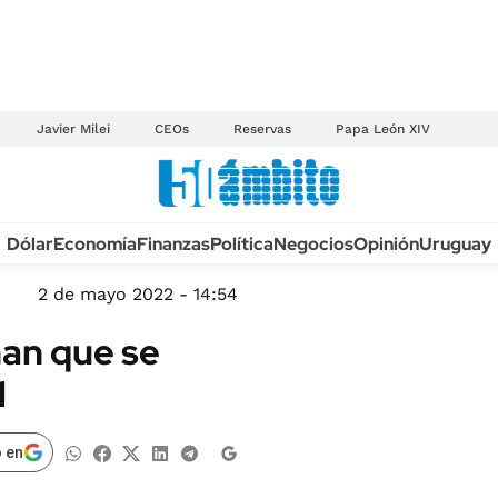
Javier Milei
CEOs
Reservas
Papa León XIV
Anuario autos 2026
Dólar
Economía
Finanzas
Política
Negocios
Opinión
Uruguay
TECNOLOGÍA
NOVEDADES FISCA
MÉXICO
2 de mayo 2022 - 14:54
EDICTOS JUDICIAL
OPINIÓN
man que se
MULTAS
MUNDO
l
LICITACIONES
INFORMACIÓN GENERAL
CUADROS TARIFAR
ESPECTÁCULOS
 en
RECALL
DEPORTES