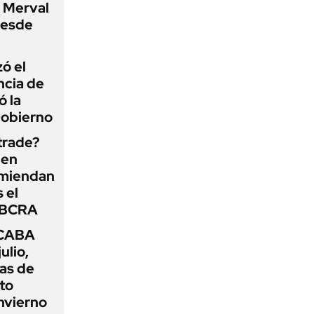
P Merval
desde
zó el
ncia de
ó la
Gobierno
 trade?
 en
omiendan
s el
l BCRA
 CABA
ulio,
as de
cto
nvierno