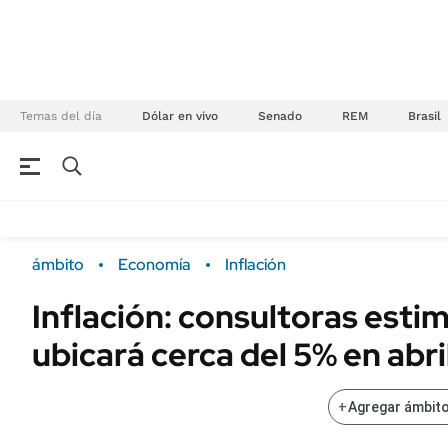
Temas del día
Dólar en vivo
Senado
REM
Brasil
NEGOCIOS
ÚLTIMAS NOTICIAS
Especiales Ámbito
ECONOMÍA
ámbito
Economía
Inflación
Real Estate
Banco de Datos
Inflación: consultoras esti
Sustentabilidad
Campo
ubicará cerca del 5% en abri
Seguros
FINANZAS
ENERGY REPORT
Dólar
+
Agregar ámbito
POLÍTICA
Mercados
Nacional