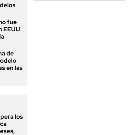
delos
no fue
en EEUU
da
na de
modelo
s en las
upera los
oca
eses,