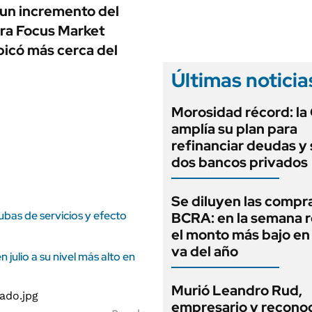
ANUARIO 2025
un incremento del
LIFESTYLE
EDICIÓN IMPRESA
ora Focus Market
AUTOS
bicó más cerca del
Últimas noticia
Morosidad récord: la
amplía su plan para
refinanciar deudas y
dos bancos privados
Se diluyen las compr
subas de servicios y efecto
BCRA: en la semana r
el monto más bajo en
va del año
 julio a su nivel más alto en
Murió Leandro Rud,
empresario y recono