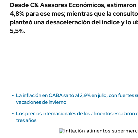
ÁMBITO DEBATE
Desde C& Asesores Económicos, estimaron 
Municipios
4,8% para ese mes; mientras que la consult
MEDIAKIT AMBITO DEBATE
URUGUAY
planteó una desaceleración del índice y lo u
5,5%.
La inflación en CABA saltó al 2,9% en julio, con fuertes 
vacaciones de invierno
Los precios internacionales de los alimentos escalaron en
tres años