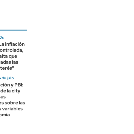
Os
La inflación
controlada,
alta que
eadas las
nterés"
de julio
ación y PBI:
de la city
sus
s sobre las
s variables
nomía