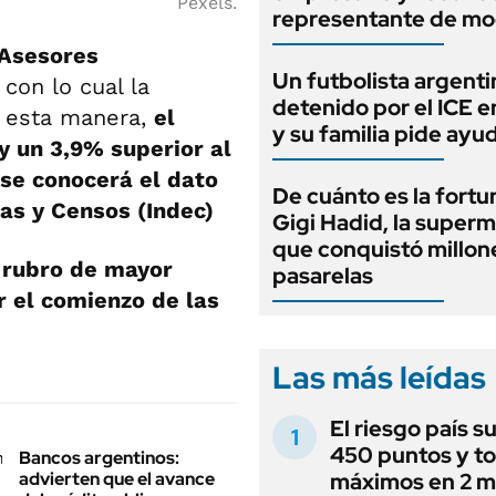
Pexels.
representante de mo
 Asesores
Un futbolista argenti
, con lo cual la
detenido por el ICE 
e esta manera,
el
y su familia pide ayu
y un 3,9% superior al
 se conocerá el dato
De cuánto es la fortu
cas y Censos (Indec)
Gigi Hadid, la super
que conquistó millone
 rubro de mayor
pasarelas
 el comienzo de las
Las más leídas
El riesgo país s
450 puntos y t
Bancos argentinos:
advierten que el avance
máximos en 2 m