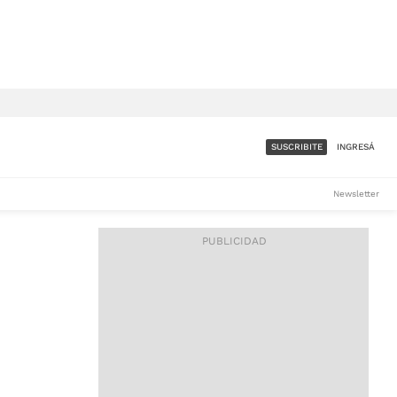
SUSCRIBITE
INGRESÁ
SUMATE A LA COMUNIDAD
Newsletter
DE ÁMBITO
LES
ACCESO FULL - $1.800/MES
ES
CORPORATIVO - CONSULTAR
Si tenés dudas comunicate
con nosotros a
IOS
suscripciones@ambito.com.ar
Llamanos al (54) 11 4556-
9147/48 o
al (54) 11 4449-3256 de lunes a