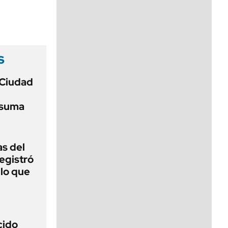
viernes de 10 a 18
s
 Ciudad
 suma
as del
egistró
 lo que
cido