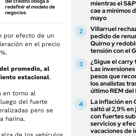
del crédito obliga a
mientras el S&
redefinir el modelo de
cae a mínimos 
negocios
mayo
Villarruel recha
n por efecto de un
pedido de renu
Quirno y redobl
eración en el precio
tensión con el 
6%.
¿Sigue el carry
del promedio, al
Las inversiones
pesos que rec
iento estacional
.
los analistas tra
último REM de
 en torno al
La inflación en
luego del fuerte
saltó al 2,9% en j
ralizadas pero se
con fuertes sub
a harina.
servicios y efe
vacaciones de i
alza de los vehículos