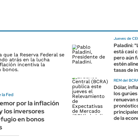
Jueves de CE
Paladini: "
está casi 
pero aún f
estén alin
tasas de i
REM del BCRA 
Dólar, infl
los gurúes 
 la Fed
renuevan 
temor por la inflación
pronóstico
 los inversores
principale
de la eco
efugio en bonos
s