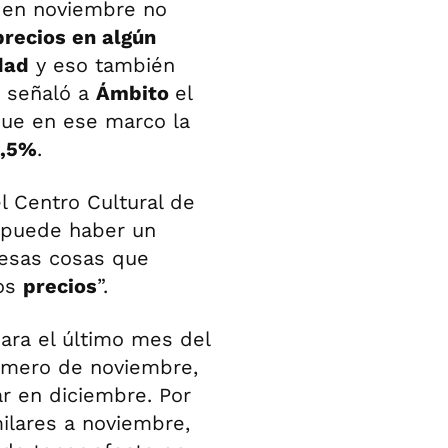
 en noviembre no
precios en algún
dad
y eso también
, señaló a
Ámbito
el
que en ese marco la
5,5%
.
l Centro Cultural de
 puede haber un
 esas cosas que
los
precios
”.
ara el último mes del
número de noviembre,
ar en diciembre. Por
ilares a noviembre,