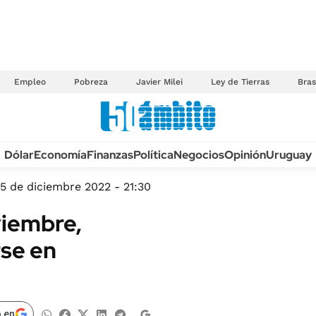
Empleo
Pobreza
Javier Milei
Ley de Tierras
Bras
Anuario autos 2026
Dólar
Economía
Finanzas
Política
Negocios
Opinión
Uruguay
TECNOLOGÍA
NOVEDADES FISCA
MÉXICO
15 de diciembre 2022 - 21:30
EDICTOS JUDICIAL
OPINIÓN
oviembre,
MULTAS
MUNDO
rse en
LICITACIONES
INFORMACIÓN GENERAL
CUADROS TARIFAR
ESPECTÁCULOS
RECALL
DEPORTES
 en