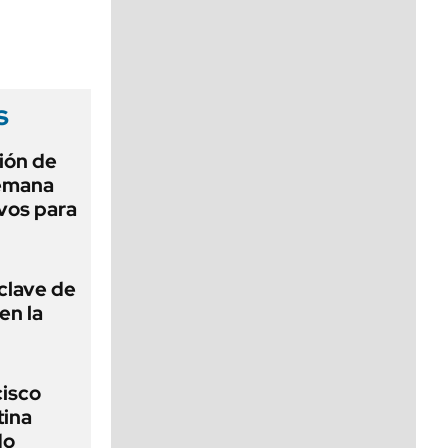
viernes de 10 a 18
s
ión de
semana
ivos para
 clave de
en la
cisco
tina
do