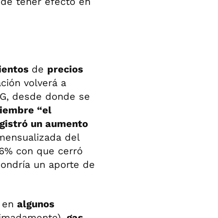
ede tener efecto en
ientos
de
precios
ción volverá a
CG, desde donde se
iembre “el
gistró un aumento
 mensualizada del
6% con que cerró
pondría un aporte de
s en
algunos
ximadamente),
gas