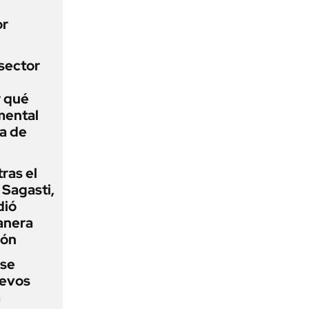
or
sector
r qué
mental
a de
tras el
Sagasti,
dió
anera
ión
 se
uevos
a