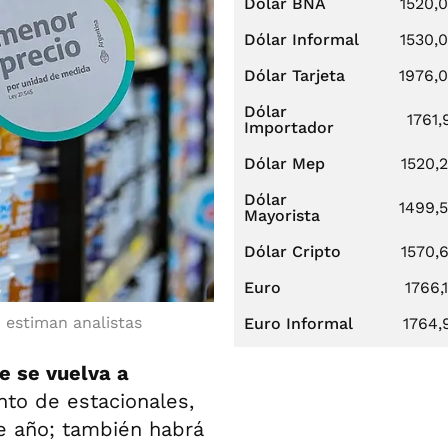
Dólar BNA
1520,
Dólar Informal
1530,
Dólar Tarjeta
1976,
Dólar
1761,
Importador
Dólar Mep
1520,
Dólar
1499,
Mayorista
Dólar Cripto
1570,
Euro
1766,
n estiman analistas
Euro Informal
1764,
e se vuelva a
nto de estacionales,
de año; también habrá