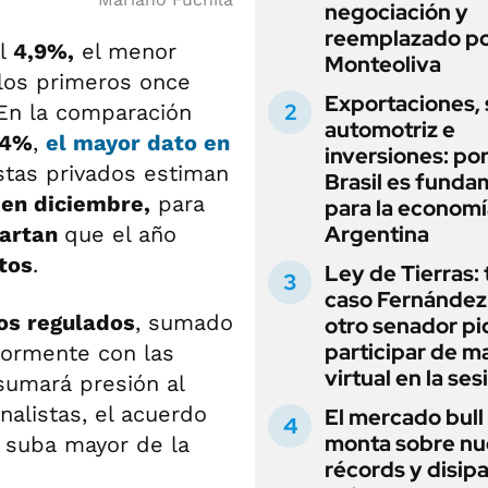
negociación y
reemplazado p
l
4,9%,
el menor
Monteoliva
 los primeros once
Exportaciones, 
 En la comparación
automotriz e
,4%
,
el mayor dato en
inversiones: po
stas privados estiman
Brasil es funda
 en diciembre,
para
para la economí
Argentina
artan
que el año
itos
.
Ley de Tierras: 
caso Fernández 
os regulados
, sumado
otro senador pi
participar de m
yormente con las
virtual en la ses
 sumará presión al
nalistas, el acuerdo
El mercado bull
monta sobre n
 suba mayor de la
récords y disip