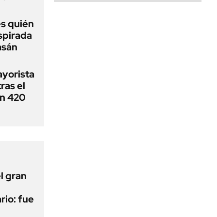
es quién
nspirada
asán
ayorista
ras el
en 420
l gran
rio: fue