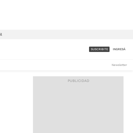
il
SUSCRIBITE
INGRESÁ
SUMATE A LA COMUNIDAD
Newsletter
DE ÁMBITO
LES
ACCESO FULL - $1.800/MES
ES
CORPORATIVO - CONSULTAR
Si tenés dudas comunicate
con nosotros a
IOS
suscripciones@ambito.com.ar
Llamanos al (54) 11 4556-
9147/48 o
al (54) 11 4449-3256 de lunes a