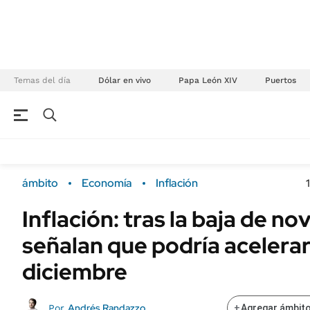
Temas del día
Dólar en vivo
Papa León XIV
Puertos
NEGOCIOS
ÚLTIMAS NOTICIAS
Especiales Ámbito
ECONOMÍA
ámbito
Economía
Inflación
Real Estate
Banco de Datos
Inflación: tras la baja de n
Sustentabilidad
Campo
señalan que podría acelera
Seguros
FINANZAS
ENERGY REPORT
diciembre
Dólar
POLÍTICA
Mercados
Andrés Randazzo
Por
+
Agregar ámbito
Nacional