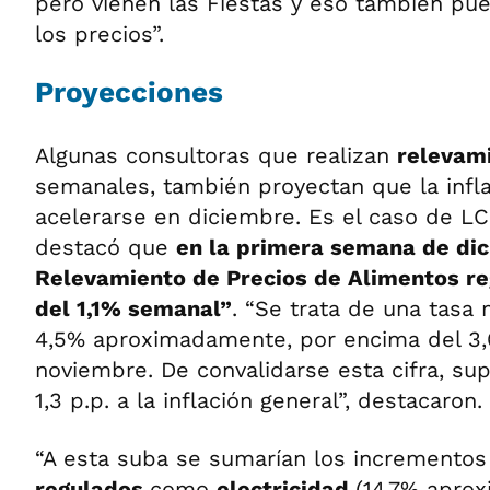
pero vienen las Fiestas y eso también pu
los precios”.
Proyecciones
Algunas consultoras que realizan
relevam
semanales, también proyectan que la infla
acelerarse en diciembre. Es el caso de L
destacó que
en la primera semana de dic
Relevamiento de Precios de Alimentos re
del 1,1% semanal”
. “Se trata de una tasa
4,5% aproximadamente, por encima del 3,
noviembre. De convalidarse esta cifra, su
1,3 p.p. a la inflación general”, destacaron.
“A esta suba se sumarían los incremento
regulados
como
electricidad
(14,7% apro