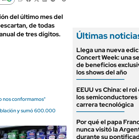
ANUARIO 2025
LIFESTYLE
EDICIÓN IMPRESA
AUTOS
ión del último mes del
Descartan, de todas
Últimas noticia
anual de tres dígitos.
Llega una nueva edic
Concert Week: una 
de beneficios exclus
los shows del año
EEUU vs China: el rol
los semiconductores 
o no nos conformamos"
carrera tecnológica
 población y sumó 600.000
Por qué el papa Fran
nunca visitó la Argen
durante su pontifica