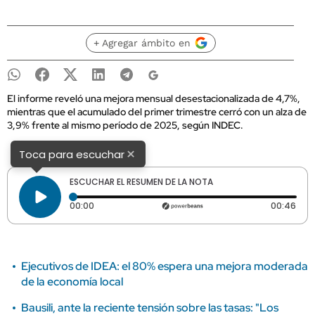
+ Agregar ámbito en
El informe reveló una mejora mensual desestacionalizada de 4,7%,
mientras que el acumulado del primer trimestre cerró con un alza de
3,9% frente al mismo período de 2025, según INDEC.
×
Toca para escuchar
ESCUCHAR EL RESUMEN DE LA NOTA
Tiempo transcurrido: 0 segundos
Dura
00:00
00:46
Ejecutivos de IDEA: el 80% espera una mejora moderada
de la economía local
Bausili, ante la reciente tensión sobre las tasas: "Los