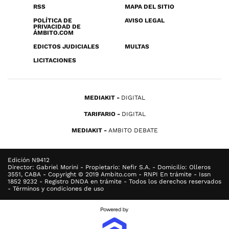
RSS
MAPA DEL SITIO
POLÍTICA DE
AVISO LEGAL
PRIVACIDAD DE
ÁMBITO.COM
EDICTOS JUDICIALES
MULTAS
LICITACIONES
MEDIAKIT
DIGITAL
TARIFARIO
DIGITAL
MEDIAKIT
AMBITO DEBATE
Edición N9412
Director: Gabriel Morini - Propietario: Nefir S.A. - Domicilio: Olleros
3551, CABA - Copyright © 2019 Ambito.com - RNPI En trámite - Issn
1852 9232 - Registro DNDA en trámite - Todos los derechos reservados
- Términos y condiciones de uso