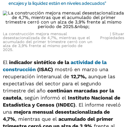
encajes y la liquidez están en niveles adecuados"
La construcción mejora mensual
Situar
desestacionalizada de 4,7%, mientras que el
Propiedades
acumulado del primer trimestre cerró con un
alza de 3,9% frente al mismo período de
2025.
El
indicador sintético de la
actividad de la
construcción
(ISAC)
mostró en marzo una
recuperación interanual de
12,7%,
aunque las
expectativas del sector para el segundo
trimestre del año
continúan marcadas por la
cautela
, según informó el
Instituto Nacional de
Estadística y Censos (INDEC)
. El informe reveló
una
mejora mensual desestacionalizada de
4,7%
, mientras que el
acumulado del primer
trimestre cerró con un alza de 3,9%
frente al