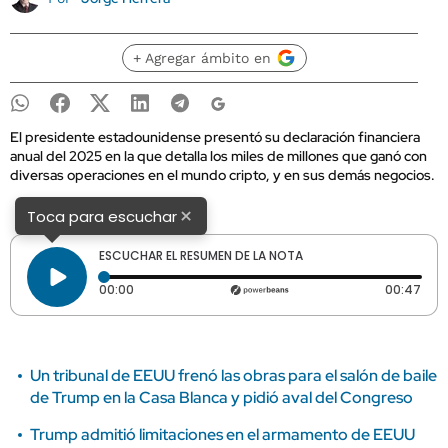
+ Agregar ámbito en
El presidente estadounidense presentó su declaración financiera
anual del 2025 en la que detalla los miles de millones que ganó con
diversas operaciones en el mundo cripto, y en sus demás negocios.
×
Toca para escuchar
ESCUCHAR EL RESUMEN DE LA NOTA
Tiempo transcurrido: 0 segundos
Dura
00:00
00:47
Un tribunal de EEUU frenó las obras para el salón de baile
de Trump en la Casa Blanca y pidió aval del Congreso
Trump admitió limitaciones en el armamento de EEUU