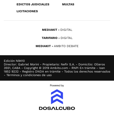
EDICTOS JUDICIALES
MULTAS
LICITACIONES
MEDIAKIT
DIGITAL
TARIFARIO
DIGITAL
MEDIAKIT
AMBITO DEBATE
Edición N9410
Director: Gabriel Morini - Propietario: Nefir S.A. - Domicilio: Olleros
3551, CABA - Copyright © 2019 Ambito.com - RNPI En trámite - Issn
1852 9232 - Registro DNDA en trámite - Todos los derechos reservados
- Términos y condiciones de uso