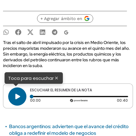
+ Agregar ámbito en
Tras el salto de abril impulsado por la crisis en Medio Oriente, los
precios mayoristas moderaron su avance en el quinto mes del año.
Sin embargo, la energía eléctrica, los productos químicos y los
derivados del petróleo continuaron entre los rubros que más
incidieron en la suba.
×
Toca para escuchar
ESCUCHAR EL RESUMEN DE LA NOTA
Tiempo transcurrido: 0 segundos
Dura
00:00
00:40
Bancos argentinos: advierten que el avance del crédito
obliga a redefinir el modelo de negocios