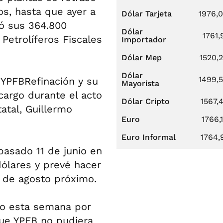
s, hasta que ayer a
Dólar Tarjeta
1976,
ó sus 364.800
Dólar
1761,
Petrolíferos Fiscales
Importador
Dólar Mep
1520,
Dólar
1499,
 YPFBRefinación y su
Mayorista
 cargo durante el acto
Dólar Cripto
1567,
atal, Guillermo
Euro
1766,
Euro Informal
1764,
 pasado 11 de junio en
dólares y prevé hacer
1 de agosto próximo.
ado esta semana por
ue YPFB no pudiera