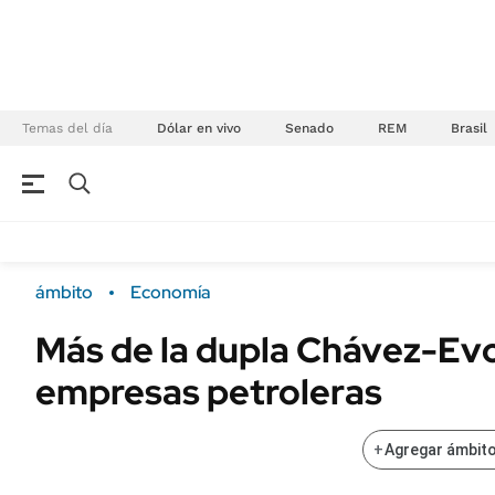
Temas del día
Dólar en vivo
Senado
REM
Brasil
NEGOCIOS
ÚLTIMAS NOTICIAS
Especiales Ámbito
ECONOMÍA
ámbito
Economía
Real Estate
Banco de Datos
Más de la dupla Chávez-Evo 
Sustentabilidad
Campo
empresas petroleras
Seguros
FINANZAS
ENERGY REPORT
Dólar
+
Agregar ámbito
POLÍTICA
Mercados
Nacional