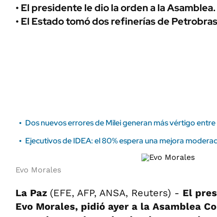
ÁMBITO DEBATE
• El presidente le dio la orden a la Asamblea.
Municipios
• El Estado tomó dos refinerías de Petrobras
MEDIAKIT AMBITO DEBATE
URUGUAY
Dos nuevos errores de Milei generan más vértigo entre 
Ejecutivos de IDEA: el 80% espera una mejora moderad
Evo Morales
La Paz
(EFE, AFP, ANSA, Reuters) -
El pres
Evo Morales, pidió ayer a la Asamblea Co