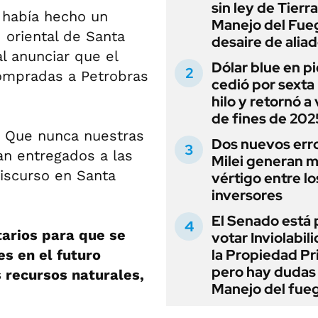
sin ley de Tierra
 había hecho un
Manejo del Fue
 oriental de Santa
desaire de alia
al anunciar que el
Dólar blue en p
compradas a Petrobras
cedió por sexta 
hilo y retornó a
de fines de 202
. Que nunca nuestras
Dos nuevos err
an entregados a las
Milei generan 
discurso en Santa
vértigo entre lo
inversores
El Senado está 
tarios para que se
votar Inviolabil
la Propiedad Pr
s en el futuro
pero hay dudas
s recursos naturales,
Manejo del fue