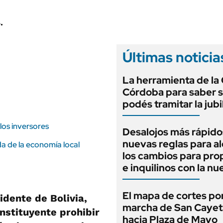
ANUARIO 2025
LIFESTYLE
EDICIÓN IMPRESA
.
AUTOS
Últimas noticia
La herramienta de la 
Córdoba para saber s
podés tramitar la jubi
los inversores
Desalojos más rápido
nuevas reglas para al
a de la economía local
los cambios para pro
e inquilinos con la nu
El mapa de cortes por
idente de Bolivia,
marcha de San Caye
nstituyente prohibir
hacia Plaza de Mayo