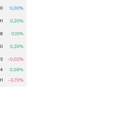
00
0,00%
91
0,20%
28
0,10%
50
0,20%
45
-0,02%
14
0,08%
91
-3,70%