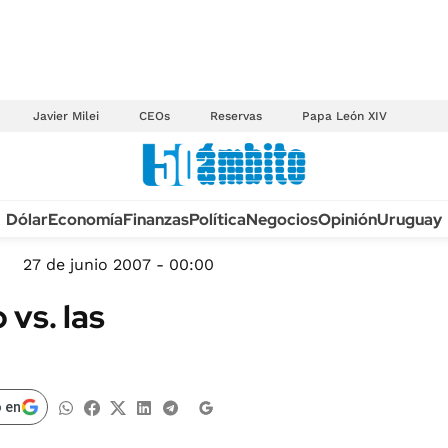
Javier Milei
CEOs
Reservas
Papa León XIV
Anuario autos 2026
Dólar
Economía
Finanzas
Política
Negocios
Opinión
Uruguay
TECNOLOGÍA
NOVEDADES FISCA
MÉXICO
27 de junio 2007 - 00:00
EDICTOS JUDICIAL
OPINIÓN
vs. las
MULTAS
MUNDO
LICITACIONES
INFORMACIÓN GENERAL
CUADROS TARIFAR
ESPECTÁCULOS
 en
RECALL
DEPORTES