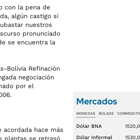
o con la pena de
a, algún castigo si
subastar nuestros
discurso pronunciado
de se encuentra la
s-Bolivia Refinación
ngada negociación
mado por el
006.
Mercados
MONEDAS
BOLSAS
COMMODITI
Dólar BNA
1520,
te acordada hace más
Dólar Informal
1530,
s plantas se retrasó