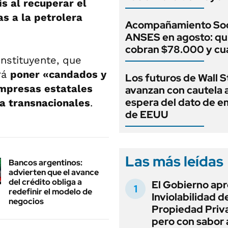
ís al recuperar el
s a la petrolera
Acompañamiento Soc
ANSES en agosto: qu
cobran $78.000 y c
onstituyente, que
rá
poner «candados y
Los futuros de Wall S
empresas estatales
avanzan con cautela a
espera del dato de 
a transnacionales
.
de EEUU
Las más leídas
Bancos argentinos:
advierten que el avance
del crédito obliga a
El Gobierno apr
redefinir el modelo de
Inviolabilidad de
negocios
Propiedad Priv
pero con sabor