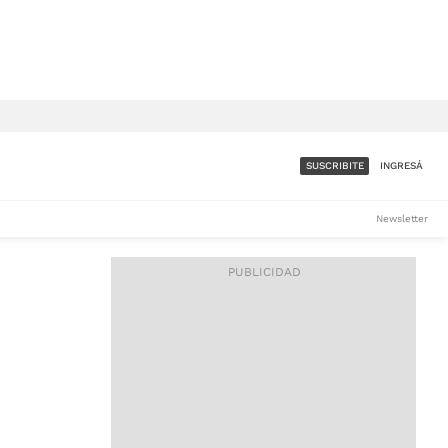
SUSCRIBITE
INGRESÁ
SUMATE A LA COMUNIDAD
Newsletter
DE ÁMBITO
LES
ACCESO FULL - $1.800/MES
ES
CORPORATIVO - CONSULTAR
Si tenés dudas comunicate
con nosotros a
IOS
suscripciones@ambito.com.ar
Llamanos al (54) 11 4556-
9147/48 o
al (54) 11 4449-3256 de lunes a