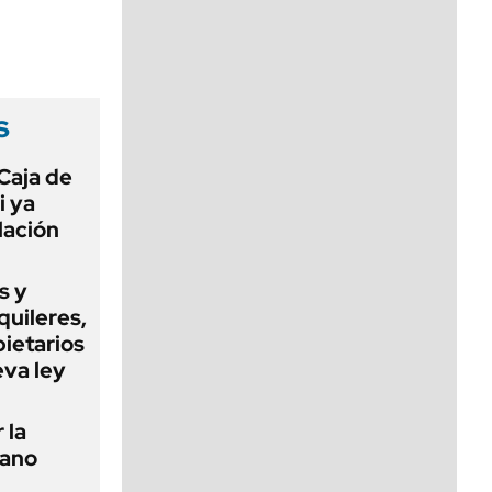
viernes de 10 a 18
s
Caja de
i ya
lación
s y
quileres,
pietarios
eva ley
 la
tano