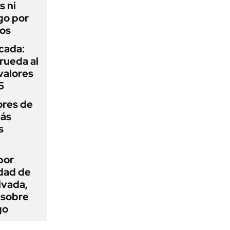
s ni
go por
dos
icada:
rueda al
 valores
5
ores de
más
s
por
idad de
ivada,
 sobre
go