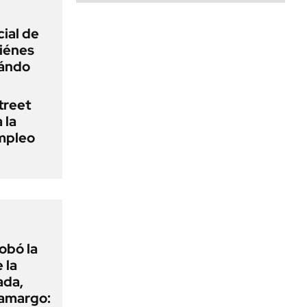
ial de
iénes
uándo
treet
 la
empleo
obó la
 la
ada,
 amargo: