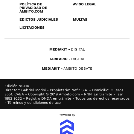
POLÍTICA DE
AVISO LEGAL
PRIVACIDAD DE
ÁMBITO.COM
EDICTOS JUDICIALES
MULTAS
LICITACIONES
MEDIAKIT
DIGITAL
TARIFARIO
DIGITAL
MEDIAKIT
AMBITO DEBATE
Edición N9410
Director: Gabriel Morini - Propietario: Nefir S.A. - Domicilio: Olleros
3551, CABA - Copyright © 2019 Ambito.com - RNPI En trámite - Issn
1852 9232 - Registro DNDA en trámite - Todos los derechos reservados
- Términos y condiciones de uso