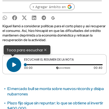
+ Agregar ámbito en
Kiguel llamó a considerar políticas para el corto plazo y así recuperar
el consumo. Así, hizo hincapié en que las dificultades del crédito
mantienen deprimida a la economía doméstica y retrasan la
recuperación de la actividad.
×
Toca para escuchar
ESCUCHAR EL RESUMEN DE LA NOTA
Tiempo transcurrido: 0 segundos
Dura
00:00
00:40
El mercado bull se monta sobre nuevos récords y disipa
nubarrones
Plazo fijo sigue sin repuntar: lo que se obtiene al invertir
$400.000